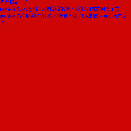
向外挖高手？
Spotify用戶大增卻陷虧損，股價漲4成為何害了它
國際視窗
為何顧客願每月付你會費？除了6大動機，要抓內在渴
商周書摘
望