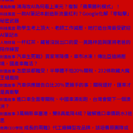
鴻海攻AI為何看上東元？複製「蘋果勝利模式」！
焦點新聞
一款AI筆記本創造新流量紅利？Google化解「零點擊」
科技風雲
秘密武器
助學生考上頂大、老師工作減壓，她打造台灣最受歡迎
科技風雲
AI筆記本
一杯紅茶，藏著沒說出口的愛…黃路梓茵與運將老爸的
人物特寫
陪伴練習
汽車生死戰》買家等降價，車市冰凍！傳比亞迪將壓
封面故事
境，國產車難活？
怎麼談都難受！半導體不怕20％關稅，232條款藏大魔
封面故事
王級風險
汽車供應鏈告白比20％更棘手的事：關稅還好，匯率才
封面故事
是真衝擊
進口車全面零關稅、中國車滿街跑，台灣會變下一個澳
封面故事
洲？
3萬輛新車塞港，雙B真能降4成？破解進口車價跳水3迷
封面故事
思
成長的兩難》代工廠轉型攻品牌，該培養原團隊或
商周CEO學院