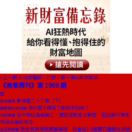
上一期
人性詐騙師！打詐，變一場AI商業對決
《商業周刊》第 1969 期
素坤逸三十三巷（下）
食刻場景
為什麼手錶丟了都找不回來？
抽屜裡的時光機
台中郵局清晨開工、捷運控制室大解密 這趟旅行專走
特別報導
你沒去過的地方
香奈兒頂級珠寶展開箱 我看見3.4億鑽石翅膀在頸間
生活新鮮事