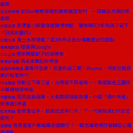
展開
從Dior療癒車廂到寶格麗度假村 一窺精品共演的新
生活新鮮事
旅宿
蒸便當小屋變身國寶博物館 駱錦明花3年為孩子留下
封面故事
「日常的藝術」
黃土水哪裡看？這3件作品是台灣雕塑史的起點
封面故事
睡蓮與Google
總編輯的話
把羊群變獅子的領導者
CEO上線
為未來聘任財務長
商場自慢塾
贏者可全拿，但要先過三關！Waymo、特斯拉揭自
金融時報精選
動計程車時代
特斯拉下單三星，台積電不再是唯一！美國製造正翻改
科技風雲
半導體競爭格局
經濟成長強彈、大老闆卻接連跳樓，中國「穩中有進」
中國焦點
榮景藏3矛盾
金管會出手，超高配息率打折！下一代高股息ETF該怎
投資焦點
麼挑？
高資產客戶數稱霸全國銀行！一銀怎讓老將打破轉型心魔
金融街
帶頭衝