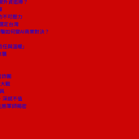
被外資追捧？
算
功不可壓力
選定台灣
騙如何變AI商業對決？
」
信任與溫暖」
來襲
智詐團
後大戰
工具
，深感不值
生態軍師揭密
」