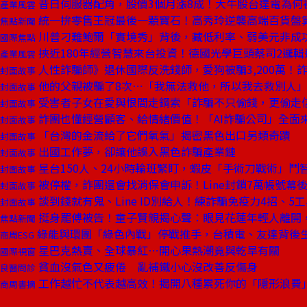
昔日伺服器配角，股價3個月漲8成！大牛股台達電為何
產業風雲
統一拚零售王冠最後一顆寶石！高秀玲逆襲高端百貨盤
焦點新聞
川普刁難鮑爾「實境秀」背後，藏低利率、弱美元非成
國際焦點
挾近180年經營智慧來台投資！德國光學巨頭蔡司2邏輯
產業風雲
人性詐騙師》退休國際反洗錢師，愛狗被騙3,200萬！詐
封面故事
他的父親被騙了8次⋯「我無法救他，所以我去救別人
封面故事
受害者子女在愛與恨間走鋼索「詐騙不只偷錢，更偷走
封面故事
詐團也懂經營顧客、給情緒價值！「AI詐騙公司」全面
封面故事
「台灣的金流給了它們氧氣」揭密黑色出口另類奇蹟
封面故事
出國工作夢，卻讓他誤入黑色詐騙產業鏈
封面故事
星台150人、24小時輪班緊盯，蝦皮「手術刀戰術」鬥
封面故事
被停權，詐團還會找消保會申訴！Line封鎖7萬帳號幕
封面故事
談到錢就有鬼、Line ID別給人！練詐騙免疫力4招、5
封面故事
挺身罷傅被告！童子賢親揭心聲：眼見花蓮年輕人離開
焦點新聞
綠能與環團「綠色內戰」停戰推手，台積電、友達背後
商周ESG
星巴克熱賣、全球暴紅⋯開心果熱潮竟與乾旱有關
國際視窗
貧血沒氣色又疲倦 亂補鐵小心沒改善反傷身
良醫問診
工作越忙不代表越高效！揭開八種累死你的「隱形浪費
商周書摘