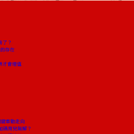
房了？
l的存在
樂才會增值
關鍵牽動走向
加碼育兒無解？