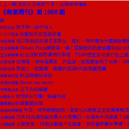
上一期
挑別人沒有的下手！台灣咖啡傳奇
《商業周刊》第 1968 期
熟不熟，由不得人
開瓶之前
在度假天堂直面恐懼
CEO下班後
從訂製超跑到豪宅客製化 賓利、保時捷為什麼開始蓋
特別報導
Dream Plaza開幕第一彈！這間吃到飽是信義區最chil
生活新鮮事
社交派對自帶調酒行李箱 TUMI把生活場景打包上路
生活新鮮事
台灣第一沛納海藏家 許益謙：我蒐藏是為了快樂，快
封面故事
想跟它一起變老 開箱許益謙6只超限量蒐藏
封面故事
對話框裡的深淵
總編輯的話
Never say never
商場自慢塾
活下去的關鍵
阿榮看台商
給你的AI同事一張識別證
AI超未來
讀書遊台灣
服務最前線
牛津、哈佛都開始用，客製化AI助教正重塑高等教育
金融時報精選
日本16兆換低關稅養大川普胃口，台灣有本錢跟進？3
火線話題
大罷免後，18個法案還卡在國會！為何會衝擊半導體、
火線話題