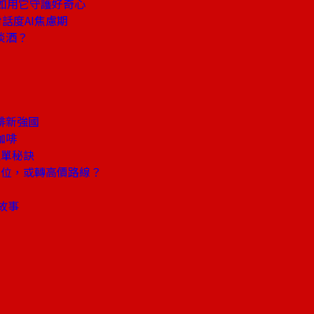
如用它守護好奇心
話度AI焦慮期
淡酒？
啡新強國
咖啡
埋單秘訣
位，或轉高價路線？
故事