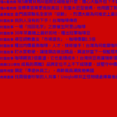
陪5歲寶貝用AI追問北磁極是什麼：擔心大腦外包？不
懂AI看商周
沒標準答案更肯說真話！別當木匠型爸媽，他用園丁對
懂AI看商周
金門高粱聯名全家拚「逆齡」，烈酒大廠為何推史上最
產業風雲
挑別人沒有的下手！台灣咖啡傳奇
封面故事
一場「找回名字」之旅催生阿里山咖啡
封面故事
30年茶農賭上最好的地，種出冠軍咖啡豆
封面故事
尋豆師教農友「市場語言」，咖啡價翻1.5倍
封面故事
種出均價最高咖啡，人才、技術搶手！台灣為何能變咖
封面故事
盯水質軟硬、讓連鎖店做出精品，興波拚當下一個藍瓶
封面故事
咖啡期貨3倍震盪，它也能穩成本！台灣烘豆商讓瑞幸
封面故事
成長的兩難》品牌定位不上不下成隱憂，該堅守中價
商周CEO學院
鎖定「準退休員工」，高齡裁員潮席捲美國
國際視窗
找兩個會吵架的人共事！Uniqlo柳井正怪物級倉庫幕後
商周書摘