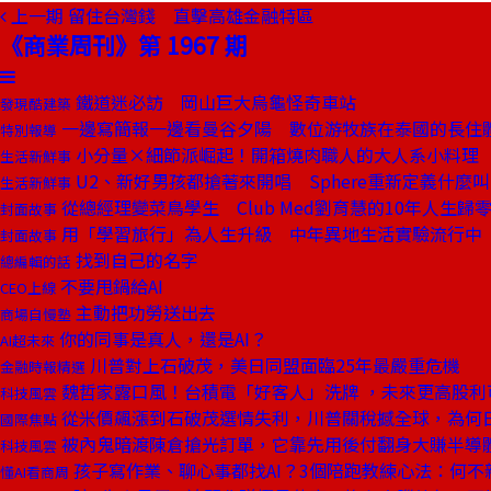
上一期
留住台灣錢 直擊高雄金融特區
《商業周刊》第 1967 期
鐵道迷必訪 岡山巨大烏龜怪奇車站
發現酷建築
一邊寫簡報一邊看曼谷夕陽 數位游牧族在泰國的長住
特別報導
小分量×細節派崛起！開箱燒肉職人的大人系小料理
生活新鮮事
U2、新好男孩都搶著來開唱 Sphere重新定義什麼
生活新鮮事
從總經理變菜鳥學生 Club Med劉育慧的10年人生歸
封面故事
用「學習旅行」為人生升級 中年異地生活實驗流行中
封面故事
找到自己的名字
總編輯的話
不要甩鍋給AI
CEO上線
主動把功勞送出去
商場自慢塾
你的同事是真人，還是AI？
AI超未來
川普對上石破茂，美日同盟面臨25年最嚴重危機
金融時報精選
魏哲家露口風！台積電「好客人」洗牌 ，未來更高股利
科技風雲
從米價飆漲到石破茂選情失利，川普關稅撼全球，為何
國際焦點
被內鬼暗渡陳倉搶光訂單，它靠先用後付翻身大賺半導
科技風雲
孩子寫作業、聊心事都找AI？3個陪跑教練心法：何不
懂AI看商周