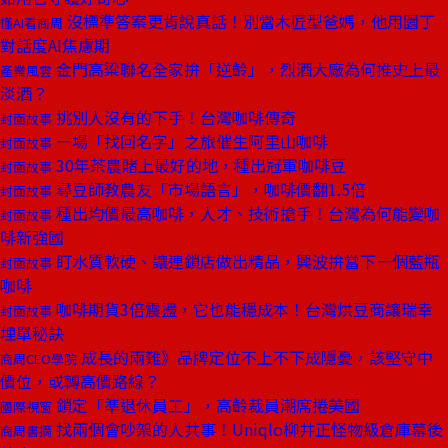
沒標準答案更肯說真話！別當木匠型爸媽，他用園丁
懂AI看商周
對話度AI焦慮期
金門高粱聯名全家拚「逆齡」，烈酒大廠為何推史上最
產業風雲
淡酒？
挑別人沒有的下手！台灣咖啡傳奇
封面故事
一場「找回名字」之旅催生阿里山咖啡
封面故事
30年茶農賭上最好的地，種出冠軍咖啡豆
封面故事
尋豆師教農友「市場語言」，咖啡價翻1.5倍
封面故事
種出均價最高咖啡，人才、技術搶手！台灣為何能變咖
封面故事
啡新強國
盯水質軟硬、讓連鎖店做出精品，興波拚當下一個藍瓶
封面故事
咖啡
咖啡期貨3倍震盪，它也能穩成本！台灣烘豆商讓瑞幸
封面故事
埋單秘訣
成長的兩難》品牌定位不上不下成隱憂，該堅守中
商周CEO學院
價位，或轉高價路線？
鎖定「準退休員工」，高齡裁員潮席捲美國
國際視窗
找兩個會吵架的人共事！Uniqlo柳井正怪物級倉庫幕後
商周書摘