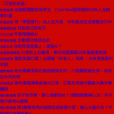
「沉浸式表演」
從總經理變菜鳥學生 Club Med劉育慧的10年人生歸
封面故事
零計畫
用「學習旅行」為人生升級 中年異地生活實驗流行中
封面故事
找到自己的名字
總編輯的話
不要甩鍋給AI
CEO上線
主動把功勞送出去
商場自慢塾
你的同事是真人，還是AI？
AI超未來
川普對上石破茂，美日同盟面臨25年最嚴重危機
金融時報精選
魏哲家露口風！台積電「好客人」洗牌 ，未來更高股利
科技風雲
可期
從米價飆漲到石破茂選情失利，川普關稅撼全球，為何
國際焦點
日本特別慘
被內鬼暗渡陳倉搶光訂單，它靠先用後付翻身大賺半導
科技風雲
體錢
孩子寫作業、聊心事都找AI？3個陪跑教練心法：何不
懂AI看商周
親子都考AI證照
陪5歲寶貝用AI追問北磁極是什麼：擔心大腦外包？不
懂AI看商周
如用它守護好奇心