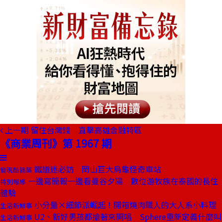
上一期
留住台灣錢 直擊高雄金融特區
《商業周刊》第 1967 期
鐵道迷必訪 岡山巨大烏龜怪奇車站
發現酷建築
一邊寫簡報一邊看曼谷夕陽 數位游牧族在泰國的長住
特別報導
體驗
小分量×細節派崛起！開箱燒肉職人的大人系小料理
生活新鮮事
U2、新好男孩都搶著來開唱 Sphere重新定義什麼叫
生活新鮮事