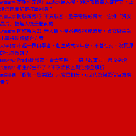
零組件先鋒》亞馬遜無人機、輝達攻機器人都有它，正
封面故事
淩怎甩開紅鏈打壓翻身？
防駭新秀1》不只駭客、量子電腦威脅大，它推「資安
封面故事
晶片」搶無人機最肥商機
防駭新秀2》無人機、機器狗都可能造反，資安廠主動
封面故事
出擊拚硬體整合方案
串起一群自學者，創生成式AI年會，不善社交、沒資源
人物特寫
的他怎做到？
Prada開餐廳、賣太空裝，一招「故事力」營收逆增
國際視窗
想生卻生不了？不孕症檢查與治療全解析
良醫問診
「假裝不是業配」只會更扣分，α世代為何更信官方廣
商周書摘
告？