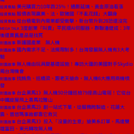
美元購買力10年跌25％！通膨延燒、黃金原油看漲
投資焦點
股債表現贏美、法，歐豬國「不亂花錢」大翻身
投資焦點
從台積電到內需業都受衝擊，新台幣升到28恐還沒完
投資焦點
3度創業「叫賣」平民版AI伺服器，群聯潘健成：3年
MEGA TALK
後還賣舊產品是找死
新護國產業 無人機
封面故事
國內需求不足、法規限制多！台灣發展無人機有3大考
封面故事
驗
無人機由玩具變基礎設施！專訪大疆的美國對手Skydio
封面故事
揭台灣機會
找鮪魚、巡橋梁、跟老天搶命，無人機6大應用商機噴
封面故事
發
台企黑馬1》無人機50分鐘巡檢79座高山電塔！它從台
封面故事
中鐵皮屋飛上喜馬拉雅山
台企黑馬2》創一站式下單，從服務跨製造，花蓮大
封面故事
震、普悠瑪事故都靠它救災
台企黑馬3》投入「沒量的生意」搶美系訂單，馬達雙
封面故事
雄富田、東元轉攻無人機