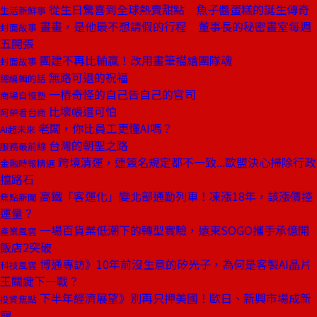
從生日驚喜到全球熱賣甜點 魚子醬蛋糕的誕生傳奇
生活新鮮事
畫畫，是他最不想請假的行程 董事長的秘密畫室每週
封面故事
五開張
團建不再比輸贏！改用畫筆描繪團隊魂
封面故事
無路可退的祝福
總編輯的話
一樁奇怪的自己告自己的官司
商場自慢塾
比壞帳還可怕
阿榮看台商
老闆，你比員工更懂AI嗎？
AI超未來
台灣的朝聖之路
服務最前線
跨境清運，連簽名規定都不一致...歐盟決心掃除行政
金融時報精選
擋路石
高鐵「客運化」變北部通勤列車！凍漲18年，該漲價控
焦點新聞
運量？
一場百貨業低潮下的轉型實驗，遠東SOGO攜手承億開
產業風雲
飯店2突破
博通專訪》10年前沒生意的矽光子，為何是客製AI晶片
科技風雲
王關鍵下一戰？
下半年經濟展望》別再只押美國！歐日、新興市場成新
投資焦點
寵