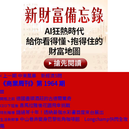
上一期
中東風暴 新經濟5問
《商業周刊》第 1964 期
德國盡頭酒莊的古德爾驚奇
開瓶之前
喜馬拉雅後花園飛傘挑戰
CEO下班後
錯過等十年！透納最強水彩畫首度來台展出
特別報導
中山巷弄變身巴黎街角咖啡館 Longchamp快閃全攻
生活新鮮事
略