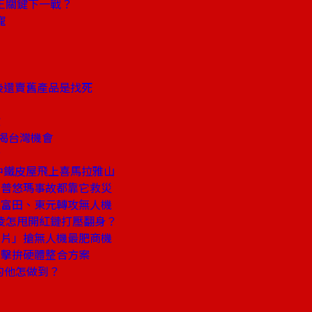
王關鍵下一戰？
寵
後還賣舊產品是找死
驗
o揭台灣機會
發
中鐵皮屋飛上喜馬拉雅山
、普悠瑪事故都靠它救災
雄富田、東元轉攻無人機
淩怎甩開紅鏈打壓翻身？
晶片」搶無人機最肥商機
出擊拚硬體整合方案
的他怎做到？