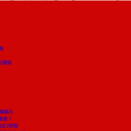
略
五開張
政擋路石
運量？
飯店2突破