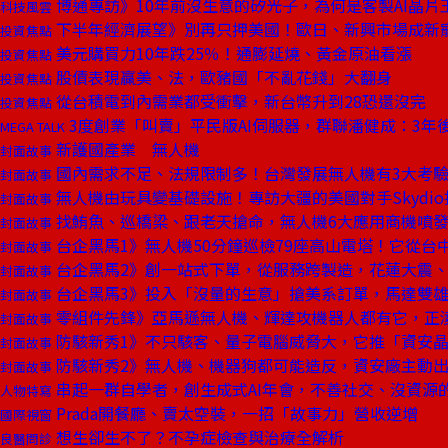
博通專訪》10年前沒生意的矽光子，為何是客製AI晶片
科技風雲
下半年經濟展望》別再只押美國！歐日、新興市場成新
投資焦點
美元購買力10年跌25％！通膨延燒、黃金原油看漲
投資焦點
股債表現贏美、法，歐豬國「不亂花錢」大翻身
投資焦點
從台積電到內需業都受衝擊，新台幣升到28恐還沒完
投資焦點
3度創業「叫賣」平民版AI伺服器，群聯潘健成：3年
MEGA TALK
新護國產業 無人機
封面故事
國內需求不足、法規限制多！台灣發展無人機有3大考
封面故事
無人機由玩具變基礎設施！專訪大疆的美國對手Skydi
封面故事
找鮪魚、巡橋梁、跟老天搶命，無人機6大應用商機噴
封面故事
台企黑馬1》無人機50分鐘巡檢79座高山電塔！它從台
封面故事
台企黑馬2》創一站式下單，從服務跨製造，花蓮大震
封面故事
台企黑馬3》投入「沒量的生意」搶美系訂單，馬達雙
封面故事
零組件先鋒》亞馬遜無人機、輝達攻機器人都有它，正
封面故事
防駭新秀1》不只駭客、量子電腦威脅大，它推「資安
封面故事
防駭新秀2》無人機、機器狗都可能造反，資安廠主動
封面故事
串起一群自學者，創生成式AI年會，不善社交、沒資源
人物特寫
Prada開餐廳、賣太空裝，一招「故事力」營收逆增
國際視窗
想生卻生不了？不孕症檢查與治療全解析
良醫問診