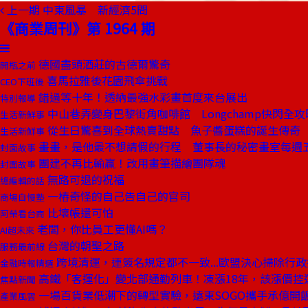
上一期
中東風暴 新經濟5問
《商業周刊》第 1964 期
德國盡頭酒莊的古德爾驚奇
開瓶之前
喜馬拉雅後花園飛傘挑戰
CEO下班後
錯過等十年！透納最強水彩畫首度來台展出
特別報導
中山巷弄變身巴黎街角咖啡館 Longchamp快閃全攻
生活新鮮事
從生日驚喜到全球熱賣甜點 魚子醬蛋糕的誕生傳奇
生活新鮮事
畫畫，是他最不想請假的行程 董事長的秘密畫室每週
封面故事
團建不再比輸贏！改用畫筆描繪團隊魂
封面故事
無路可退的祝福
總編輯的話
一樁奇怪的自己告自己的官司
商場自慢塾
比壞帳還可怕
阿榮看台商
老闆，你比員工更懂AI嗎？
AI超未來
台灣的朝聖之路
服務最前線
跨境清運，連簽名規定都不一致...歐盟決心掃除行
金融時報精選
高鐵「客運化」變北部通勤列車！凍漲18年，該漲價控
焦點新聞
一場百貨業低潮下的轉型實驗，遠東SOGO攜手承億開
產業風雲