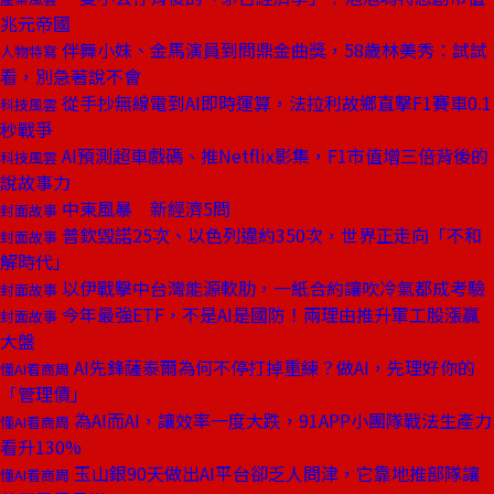
兆元帝國
伴舞小妹、金馬演員到問鼎金曲獎，58歲林美秀：試試
人物特寫
看，別急著說不會
從手抄無線電到AI即時運算，法拉利故鄉直擊F1賽車0.1
科技風雲
秒戰爭
AI預測超車戲碼、推Netflix影集，F1市值增三倍背後的
科技風雲
說故事力
中東風暴 新經濟5問
封面故事
普欽毀諾25次、以色列違約350次，世界正走向「不和
封面故事
解時代」
以伊戰擊中台灣能源軟肋，一紙合約讓吹冷氣都成考驗
封面故事
今年最強ETF，不是AI是國防！兩理由推升軍工股漲贏
封面故事
大盤
AI先鋒薩泰爾為何不停打掉重練？做AI，先理好你的
懂AI看商周
「管理債」
為AI而AI，讓效率一度大跌，91APP小團隊戰法生產力
懂AI看商周
看升130%
玉山銀90天做出AI平台卻乏人問津，它靠地推部隊讓
懂AI看商周