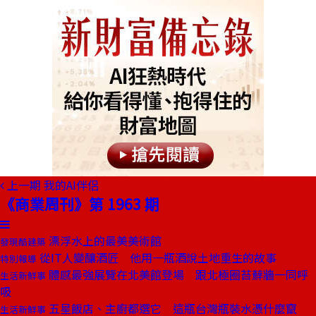
上一期
我的AI伴侶
《商業周刊》第 1963 期
漂浮水上的最美美術館
發現酷建築
從IT人變釀酒匠 他用一瓶酒說土地重生的故事
特別報導
體感最強展覽在北美館登場 跟北極圈苔蘚牆一同呼
生活新鮮事
吸
五星飯店、主廚都選它 這瓶台灣瓶裝水憑什麼竄
生活新鮮事