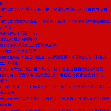
紅？
為少年夢重組保時捷 斐儷陳昱龍耗3年與青春再次對
封面故事
話
德國傳奇賽道、芬蘭冰上飄移 他在極速與寧靜間體驗
封面故事
人車合一
心理防災包
總編輯的話
我的AI領導力
CEO上線
遇見好二代要徹底放手
商場自慢塾
AI也會投履歷
AI超未來
川普把中國加一美夢變惡夢，解讀越南的「扶植本
金融時報精選
土」B計畫
新光三越股權大洗牌！吳東進重返新新金戰場3優勢
焦點新聞
跟著台積電2兆現金投資，看懂它為何偏愛金融公司
投資焦點
債？
亂世不衝擴張、反而學「暫停」，群創從慘虧2年到連
CEO備忘錄
4季獲利
十位倖存者有七人靠自助！一場防災包搶購潮看台灣樂
火線話題
觀危機
一隻小公仔背後的「茅台經濟學」！泡泡瑪特怎創市值
產業風雲