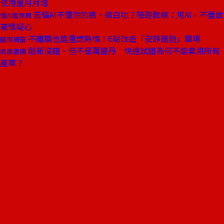
使用量月月增
苦惱AI不懂你的痛、做白功？陪跑教練：用AI，不要放
懂AI看商周
棄懷疑心
不離職也能重燃熱情！6點改造「安靜蓬勃」職場
國際視窗
創新沒錯，但不是萬靈丹 快速試錯為何不能套用所有
商周書摘
產業？