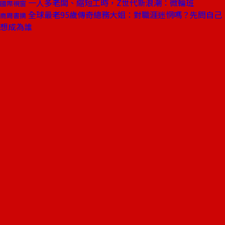
一人多老闆、縮短工時，Z世代新浪潮：微輪班
國際視窗
全球最老95歲傳奇總務大姐：對職涯迷惘嗎？先問自己
商周書摘
想成為誰