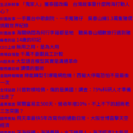
「鬼家人」獲泰國改編 台灣故事靠什麼跨海打動人
生活新鮮事
心？
一手蓋台中歌劇院、一手蒐豬仔 吳春山擁1.3萬隻豬偶
封面故事
挑戰世界紀錄
海關納悶為何行李箱都是牠 聽吳春山細數旅行遇到豬
封面故事
14歲的印記
編者的話
無用之用，是為大用
CEO上線
千萬不要跟員工計較
商場自慢塾
大型語言模型其實是溝通革命
AI超未來
調價的藝術
服務最前線
綠能轉型引爆電網危機！西葡大停電恐怕不是最後
金融時報精選
一次
川普對槓哈佛，傷的是美國！調查：75%科研人才準備
全球話題
出走了
萊爾富易主500天、營收年增10%，不上不下的超商老
產業風雲
三怎突圍？
飛天車最快5年改寫你的通勤日常，大阪世博直擊天空
國際焦點
經濟
深海採礦、海藻養殖、水下機器人，海洋經濟3大新星
國際焦點