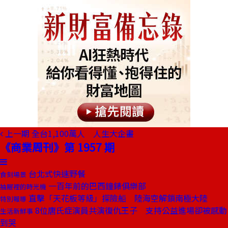
上一期
全台1,100萬人 人生大企畫
《商業周刊》第 1957 期
台北式快速野餐
食刻場景
一百年前的巴西鐘錶俱樂部
抽屜裡的時光機
直擊「天花板等級」探險船 陸海空解鎖南極大陸
特別報導
8位唐氏症演員共演復仇王子 支持公益進場卻被感動
生活新鮮事
到哭