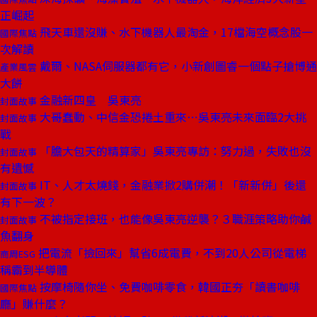
正崛起
飛天車還沒賺、水下機器人最淘金，17檔海空概念股一
國際焦點
次解讀
戴爾、NASA伺服器都有它，小新創圖睿一個點子搶博通
產業風雲
大餅
金融新四皇 吳東亮
封面故事
大哥蠢動、中信金恐捲土重來⋯吳東亮未來面臨2大挑
封面故事
戰
「膽大包天的精算家」吳東亮專訪：努力過，失敗也沒
封面故事
有遺憾
IT、人才太燒錢，金融業掀2購併潮！「新新併」後還
封面故事
有下一波？
不被指定接班，也能像吳東亮逆襲？３職涯策略助你鹹
封面故事
魚翻身
把電流「撿回來」幫省6成電費，不到20人公司從電梯
商周ESG
稱霸到半導體
按摩椅隨你坐、免費咖啡零食，韓國正夯「讀書咖啡
國際焦點
廳」賺什麼？