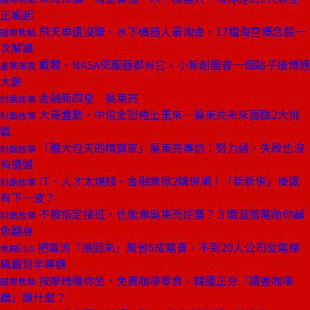
正崛起
飛天車還沒賺、水下機器人最淘金，17檔海空概念股一
國際焦點
次解讀
戴爾、NASA伺服器都有它，小新創圖睿一個點子搶博通
產業風雲
大餅
金融新四皇 吳東亮
封面故事
大哥蠢動、中信金恐捲土重來⋯吳東亮未來面臨2大挑
封面故事
戰
「膽大包天的精算家」吳東亮專訪：努力過，失敗也沒
封面故事
有遺憾
IT、人才太燒錢，金融業掀2購併潮！「新新併」後還
封面故事
有下一波？
不被指定接班，也能像吳東亮逆襲？３職涯策略助你鹹
封面故事
魚翻身
把電流「撿回來」幫省6成電費，不到20人公司從電梯
商周ESG
稱霸到半導體
按摩椅隨你坐、免費咖啡零食，韓國正夯「讀書咖啡
國際焦點
廳」賺什麼？