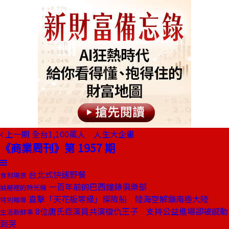
上一期
全台1,100萬人 人生大企畫
《商業周刊》第 1957 期
台北式快速野餐
食刻場景
一百年前的巴西鐘錶俱樂部
抽屜裡的時光機
直擊「天花板等級」探險船 陸海空解鎖南極大陸
特別報導
8位唐氏症演員共演復仇王子 支持公益進場卻被感動
生活新鮮事
到哭