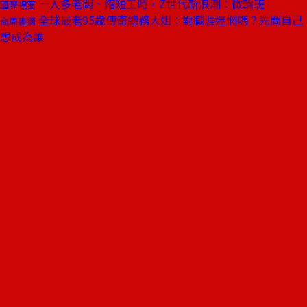
一人多老闆、縮短工時，Z世代新浪潮：微輪班
國際視窗
全球最老95歲傳奇總務大姐：對職涯迷惘嗎？先問自己
商周書摘
想成為誰