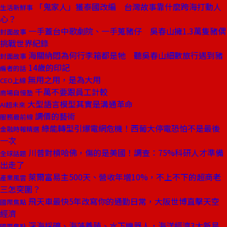
「鬼家人」獲泰國改編 台灣故事靠什麼跨海打動人
生活新鮮事
心？
一手蓋台中歌劇院、一手蒐豬仔 吳春山擁1.3萬隻豬偶
封面故事
挑戰世界紀錄
海關納悶為何行李箱都是牠 聽吳春山細數旅行遇到豬
封面故事
14歲的印記
編者的話
無用之用，是為大用
CEO上線
千萬不要跟員工計較
商場自慢塾
大型語言模型其實是溝通革命
AI超未來
調價的藝術
服務最前線
綠能轉型引爆電網危機！西葡大停電恐怕不是最後
金融時報精選
一次
川普對槓哈佛，傷的是美國！調查：75%科研人才準備
全球話題
出走了
萊爾富易主500天、營收年增10%，不上不下的超商老
產業風雲
三怎突圍？
飛天車最快5年改寫你的通勤日常，大阪世博直擊天空
國際焦點
經濟
深海採礦、海藻養殖、水下機器人，海洋經濟3大新星
國際焦點