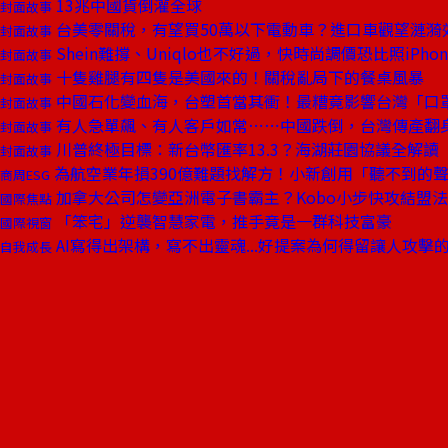
13兆中國貨倒灌全球
封面故事
台美零關稅，有望買50萬以下電動車？進口車觀望漣漪
封面故事
Shein難撐、Uniqlo也不好過，快時尚調價恐比照iPho
封面故事
十隻雞腿有四隻是美國來的！關稅亂局下的餐桌風暴
封面故事
中國石化變血海，台塑首當其衝！最糟竟影響台灣「口
封面故事
有人急單飆、有人客戶如常⋯⋯中國跌倒，台灣傳產翻
封面故事
川普終極目標：新台幣匯率13.3？海湖莊園協議全解讀
封面故事
為航空業年損390億難題找解方！小新創用「聽不到的
商周ESG
加拿大公司怎變亞洲電子書霸主？Kobo小步快攻結盟法
國際焦點
「笨宅」逆襲智慧家電，推手竟是一群科技富豪
國際視窗
AI寫得出架構，寫不出靈魂...好提案為何得留讓人攻擊
自我成長