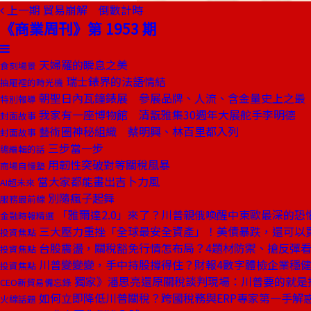
上一期
貿易崩解 倒數計時
《商業周刊》第 1953 期
天婦羅的瞬息之美
食刻場景
瑞士錶界的法語情結
抽屜裡的時光機
朝聖日內瓦鐘錶展 參展品牌、人流、含金量史上之最
特別報導
我家有一座博物館 清翫雅集30週年大展舵手李明德
封面故事
藝術圈神秘組織 蔡明興、林百里都入列
封面故事
三步當一步
總編輯的話
用韌性突破對等關稅風暴
商場自慢塾
當大家都能畫出吉卜力風
AI超未來
別隨瘋子起舞
服務最前線
「雅爾達2.0」來了？川普親俄喚醒中東歐最深的恐
金融時報精選
三大壓力重挫「全球最安全資產」！美債暴跌，還可以
投資焦點
台股震盪，關稅豁免行情怎布局？4題材防禦、搶反彈
投資焦點
川普變變變，手中持股撐得住？財報4數字體檢企業穩
投資焦點
獨家》潘思亮還原關稅談判現場：川普要的就是
CEO新貿易備忘錄
如何立即降低川普關稅？跨國稅務與ERP專家第一手解
火線話題