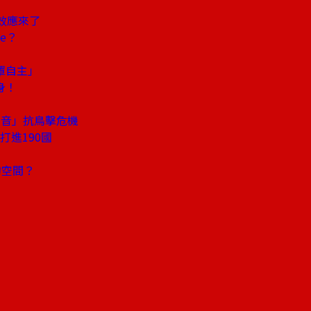
效應來了
ne？
罩自主」
身！
聲音」抗鳥擊危機
打進190國
的空間？