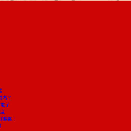
懼
買嗎？
看電子
健度
採購團！
惑