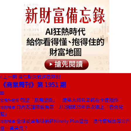
上一期
黃仁勳決戰逆風時刻
《商業周刊》第 1951 期
朝聖「孤島聖殿」 建築大師貝聿銘在卡達遺作
發現酷建築
日內瓦鐘錶展揭幕 J12腕錶25年首次換上「香奈兒
特別報導
藍」
全球最貴咖啡品牌Ninety Plus登台 憑什麼喊出每公斤
特別報導
豆一萬美元？