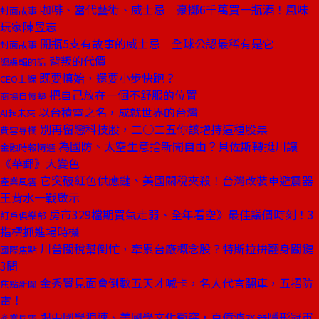
咖啡、當代藝術、威士忌 豪擲6千萬買一瓶酒！風味
封面故事
玩家陳昱志
開瓶5支有故事的威士忌 全球公認最稀有是它
封面故事
背叛的代價
總編輯的話
既要慎始，還要小步快跑？
CEO上線
把自己放在一個不舒服的位置
商場自慢塾
以台積電之名，成就世界的台灣
AI超未來
別再留戀科技股，二○二五你該增持這種股票
費雪專欄
為國防、太空生意捨新聞自由？貝佐斯轉挺川讓
金融時報精選
《華郵》大變色
它突破紅色供應鏈、美國關稅夾殺！台灣改裝車避震器
產業風雲
王背水一戰啟示
房市329檔期買氣走弱、全年看空》最佳議價時刻！3
訂戶俱樂部
指標抓進場時機
川普關稅幫倒忙，牽累台廠概念股？特斯拉拚翻身關鍵
國際焦點
3問
金秀賢見面會倒數五天才喊卡，名人代言翻車，五招防
焦點新聞
雷！
跟中國學狼速、美國學文化衝突，百億濾水器隱形冠軍
產業風雲