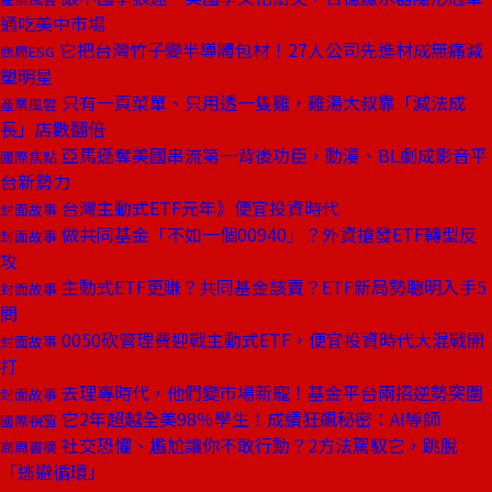
通吃美中市場
它把台灣竹子變半導體包材！27人公司先進材成無痛減
商周ESG
塑明星
只有一頁菜單、只用透一隻雞，雞湯大叔靠「減法成
產業風雲
長」店數翻倍
亞馬遜奪美國串流第一背後功臣，動漫、BL劇成影音平
國際焦點
台新勢力
台灣主動式ETF元年》便宜投資時代
封面故事
做共同基金「不如一個00940」？外資搶發ETF轉型反
封面故事
攻
主動式ETF更賺？共同基金該賣？ETF新局勢聰明入手5
封面故事
問
0050砍管理費迎戰主動式ETF，便宜投資時代大混戰開
封面故事
打
去理專時代，他們變市場新寵！基金平台兩招逆勢突圍
封面故事
它2年超越全美98％學生！成績狂飆秘密：AI導師
國際視窗
社交恐懼、尷尬讓你不敢行動？2方法駕馭它，跳脫
商周書摘
「逃避循環」