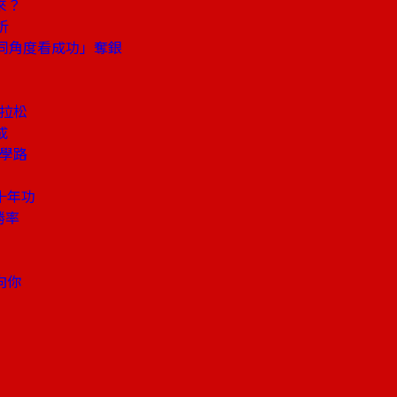
來？
析
同角度看成功」奪銀
馬拉松
成
自學路
十年功
勝率
向你