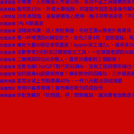
半導體、人形機器人市場火熱，為何不是工具機業的未
產業風雲
股市跌15％、外資大舉逃跑，印度股市短空長多後市解
投資焦點
16年桌球路，差點被勝負心壓垮⋯柚子同學高承睿「不
人物特寫
1% AI新贏家
封面故事
沒錢做市調、派人常駐美國，冬粉王靠AI賣老外高價貨
封面故事
賣一杯啤酒的AI轉型妙方，金色三麥4年「自我盤點」
封面故事
擁有大量AI相信者很重要！Appier員工增2人、營收多3
封面故事
從數學考5分到自己開發程式工具，一位華語老師的AI
封面故事
二寶媽搭四位AI合夥人，邊育兒邊衝刺三個創業！
封面故事
從害怕被ChatGPT取代到玩轉AI，菜鳥工程師兩年練出
封面故事
如何變身AI超級使用者？專家教你四招練功、三步提高
封面故事
蜜雪冰城上市股價飆40%，一杯九元戰法卻成隱憂
國際視窗
食物中毒案頻傳！毒物專家教你四招自保
良醫問診
好創意藏在「好問題」裡！問對痛點，讓消費者自動走
商周書摘