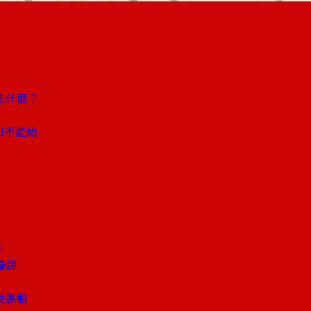
吃什麼？
I不能給
潮
議題
受惠股