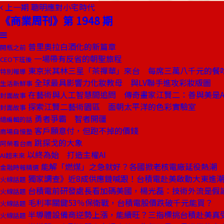
上一期
聰明應對小宅時代
《商業周刊》第 1948 期
普里奧拉白酒化的新篇章
開瓶之前
一場帶有反省的朝聖旅程
CEO下班後
東京米其林三星「茶禪華」來台 每席三萬八千元的餐
特別報導
全球最具影響力化妝教母 與LV聯手進攻彩妝版圖
生活新鮮事
在藝術與人工智慧間追問 傳奇畫家江賢二：善與美是A
封面故事
探索江賢二藝術園區 面朝太平洋的色彩實驗室
封面故事
勇者爭霸 智者開疆
總編輯的話
客戶願意付，但跑不掉的價錢
商場自慢塾
跳探戈的大象
阿榮看台商
以終為始 打造主權AI
AI超未來
能解「燃煤」之急就好？各國掀老核電廠延役熱潮
金融時報精選
獨家調查》近8成供應鏈喊跟！台積電赴美啟動大東進
火線話題
台積電前研發處長看加碼美國，楊光磊：技術外流是假
火線話題
毛利率關鍵53％保衛戰，台積電股價跌破千元能買？
火線話題
半導體設備商逆勢上漲，能續旺？三指標挑台積赴美真
火線話題