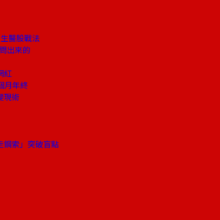
星生醫股戰法
是問出來的
網紅
個月年終
變現術
走鋼索」突破盲點