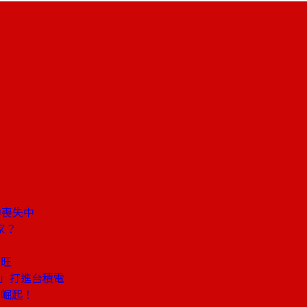
力喪失中
家？
最旺
法」打進台積電
創崛起！