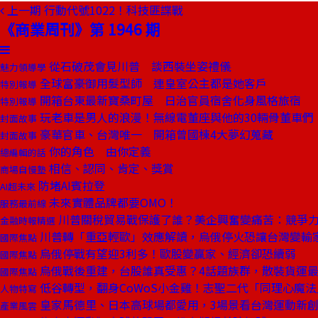
上一期
行動代號1022！科技匪諜戰
《商業周刊》第 1946 期
從石破茂會見川普 談西裝坐姿禮儀
魅力領導學
全球富豪御用髮型師 連皇室公主都是她客戶
特別報導
開箱台東最新寶桑町屋 日治官員宿舍化身風格旅宿
特別報導
玩老車是男人的浪漫！無線電董座與他的30輛骨董車們
封面故事
豪華官車、台灣唯一 開箱曾國棟4大夢幻蒐藏
封面故事
你的角色 由你定義
總編輯的話
相信、認同、肯定、獎賞
商場自慢塾
防堵AI賓拉登
AI超未來
未來實體品牌都要OMO！
服務最前線
川普關稅貿易戰保護了誰？美企興奮變痛苦：競爭
金融時報精選
川普轉「重亞輕歐」效應解讀，烏俄停火恐讓台灣變輸
國際焦點
烏俄停戰有望迎3利多！歐股變贏家、經濟卻恐續弱
國際焦點
烏俄戰後重建，台股誰真受惠？4話題族群，散裝貨運
國際焦點
低谷轉型，翻身CoWoS小金雞！志聖二代「同理心魔
人物特寫
皇家馬德里、日本高球場都愛用，3場景看台灣運動新
產業風雲