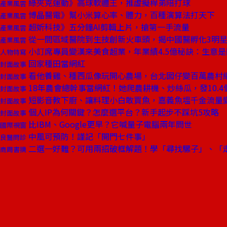
綠夾克運動》高球軟體王，推虛擬桿弟陪打球
產業風雲
博晶醫電》幫小米算心率、體力，百種演算法打天下
產業風雲
超妡科技》五分鐘AI剪輯上片，搶第一手流量
產業風雲
從一間區域醫院到生技創新火車頭，揭中國醫孵化3明
產業風雲
小訂席專員變漢來美食超業，年業績4.5億秘訣：生意
人物特寫
回家種田當網紅
封面故事
看他養雞、種西瓜像玩開心農場，台北囡仔變百萬農村
封面故事
18年農會總幹事當網紅！她爬農耕機、炒絲瓜，發10.4
封面故事
短影音教下廚、讓料理小白敢買魚，嘉義魚塭千金流量
封面故事
個人IP為何關鍵？怎麼選平台？新手起步不踩坑5攻略
封面故事
比IBM、Google更早？它喊量子電腦兩年問世
國際視窗
中風可預防！謹記「開門七件事」
良醫問診
二選一好難？可用兩招破框解題！學「尋找騾子」、「
商周書摘