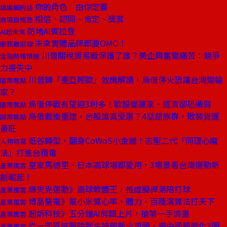
你的角色 由你定義
總編輯的話
相信、認同、肯定、獎賞
商場自慢塾
防堵AI賓拉登
AI超未來
未來實體品牌都要OMO！
服務最前線
川普關稅貿易戰保護了誰？美企興奮變痛苦：競爭
金融時報精選
力喪失中
川普轉「重亞輕歐」效應解讀，烏俄停火恐讓台灣變輸
國際焦點
家？
烏俄停戰有望迎3利多！歐股變贏家、經濟卻恐續弱
國際焦點
烏俄戰後重建，台股誰真受惠？4話題族群，散裝貨運
國際焦點
最旺
低谷轉型，翻身CoWoS小金雞！志聖二代「同理心魔
人物特寫
法」打進台積電
皇家馬德里、日本高球場都愛用，3場景看台灣運動新
產業風雲
創崛起！
綠夾克運動》高球軟體王，推虛擬桿弟陪打球
產業風雲
博晶醫電》幫小米算心率、體力，百種演算法打天下
產業風雲
超妡科技》五分鐘AI剪輯上片，搶第一手流量
產業風雲
從一間區域醫院到生技創新火車頭，揭中國醫孵化3明
產業風雲