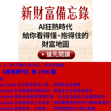
上一期
行動代號1022！科技匪諜戰
《商業周刊》第 1946 期
從石破茂會見川普 談西裝坐姿禮儀
魅力領導學
全球富豪御用髮型師 連皇室公主都是她客戶
特別報導
開箱台東最新寶桑町屋 日治官員宿舍化身風格旅宿
特別報導
玩老車是男人的浪漫！無線電董座與他的30輛骨董車們
封面故事
豪華官車、台灣唯一 開箱曾國棟4大夢幻蒐藏
封面故事