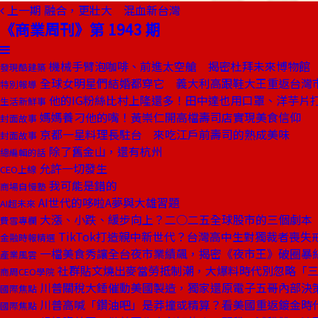
上一期
融合，更壯大 混血新台灣
《商業周刊》第 1943 期
機械手臂泡咖啡、前進太空艙 揭密杜拜未來博物館
發現酷建築
全球女明星們結婚都穿它 義大利高跟鞋大王重返台灣
特別報導
他的IG粉絲比村上隆還多！田中達也用口罩、洋芋片
生活新鮮事
媽媽養刁他的嘴！黃崇仁開高檔壽司店實現美食信仰
封面故事
京都一星料理長駐台 來吃江戶前壽司的熟成美味
封面故事
除了舊金山，還有杭州
總編輯的話
允許一切發生
CEO上線
我可能是錯的
商場自慢塾
AI世代的哆啦A夢與大雄習題
AI超未來
大漲、小跌、緩步向上？二○二五全球股市的三個劇本
費雪專欄
TikTok打造親中新世代？台灣高中生對獨裁者喪失
金融時報精選
一檔美食秀讓全台夜市業績飆，揭密《夜市王》破圈暴
產業風雲
社群貼文燒出麥當勞抵制潮，大爆料時代別忽略「
商周CEO學院
川普關稅大錘催動美國製造，獨家還原電子五哥內部決
國際焦點
川普高喊「鑽油吧」是莽撞或精算？看美國重返鍍金時
國際焦點