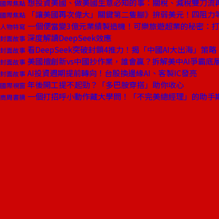
想投資美國、做美國生意必知的事：關稅、減稅雙刀流
國際焦點
「讓美國再次偉大」關鍵第二隻腳》拚弱美元！四阻力
國際焦點
一個便當變3億元業績製造機！可樂旅遊超業的秘密：
人物特寫
深度解讀DeepSeek效應
封面故事
看DeepSeek突破封鎖4推力！揭「中國AI大出海」策略
封面故事
美國擅創新vs中國抄作業，誰會贏？拆解美中AI爭霸底
封面故事
AI投資週期提前轉向！台股換邊緣AI、客製IC發亮
封面故事
年後開工提不起勁？「多巴胺穿搭」助你收心
國際視窗
一個打招呼小動作藏大學問！「不完美總經理」的助手
商周書摘