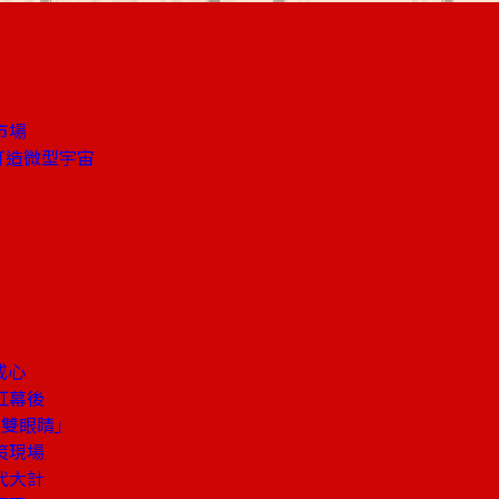
市場
打造微型宇宙
戒心
紅幕後
三雙眼睛」
策現場
代大計