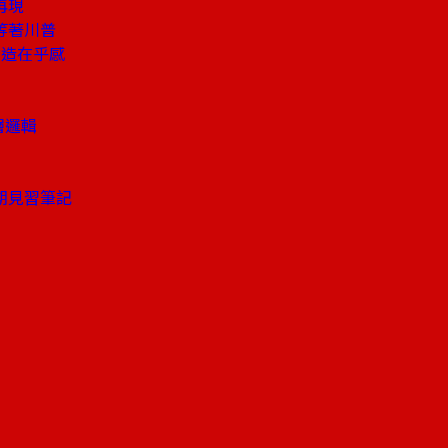
再現
等著川普
打造在乎感
層邏輯
期見習筆記