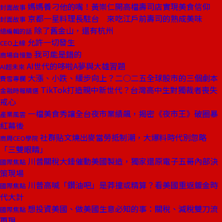
媽媽養刁他的嘴！黃崇仁開高檔壽司店實現美食信仰
封面故事
京都一星料理長駐台 來吃江戶前壽司的熟成美味
封面故事
除了舊金山，還有杭州
總編輯的話
允許一切發生
CEO上線
我可能是錯的
商場自慢塾
AI世代的哆啦A夢與大雄習題
AI超未來
大漲、小跌、緩步向上？二○二五全球股市的三個劇本
費雪專欄
TikTok打造親中新世代？台灣高中生對獨裁者喪失
金融時報精選
戒心
一檔美食秀讓全台夜市業績飆，揭密《夜市王》破圈暴
產業風雲
紅幕後
社群貼文燒出麥當勞抵制潮，大爆料時代別忽略
商周CEO學院
「三雙眼睛」
川普關稅大錘催動美國製造，獨家還原電子五哥內部決
國際焦點
策現場
川普高喊「鑽油吧」是莽撞或精算？看美國重返鍍金時
國際焦點
代大計
想投資美國、做美國生意必知的事：關稅、減稅雙刀流
國際焦點
再現