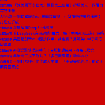
「讓美國再次偉大」關鍵第二隻腳》拚弱美元！四阻力
國際焦點
等著川普
一個便當變3億元業績製造機！可樂旅遊超業的秘密：
人物特寫
打造在乎感
深度解讀DeepSeek效應
封面故事
看DeepSeek突破封鎖4推力！揭「中國AI大出海」策略
封面故事
美國擅創新vs中國抄作業，誰會贏？拆解美中AI爭霸底
封面故事
層邏輯
AI投資週期提前轉向！台股換邊緣AI、客製IC發亮
封面故事
年後開工提不起勁？「多巴胺穿搭」助你收心
國際視窗
一個打招呼小動作藏大學問！「不完美總經理」的助手
商周書摘
期見習筆記