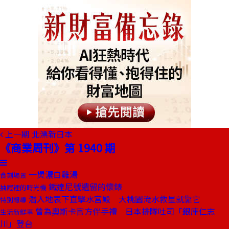
上一期
北漂新日本
《商業周刊》第 1940 期
一煲濃白雞湯
食刻場景
鐵達尼號遺留的懷錶
抽屜裡的時光機
潛入地表下直擊水宮殿 大桃園淹水救星就靠它
特別報導
曾為奧斯卡官方伴手禮 日本排隊吐司「銀座仁志
生活新鮮事
川」登台