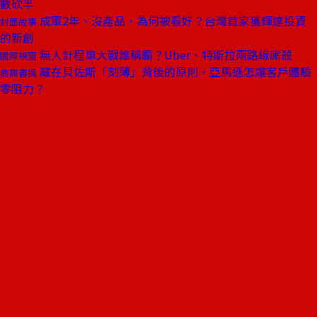
數砍半
成軍2年、沒產品，為何被看好？台灣首家獲輝達投資
封面故事
的新創
無人計程車大戰誰稱霸？Uber、特斯拉兩路線廝殺
國際視窗
藏在貝佐斯「刻薄」背後的原則，亞馬遜怎讓客戶體驗
商周書摘
零阻力？