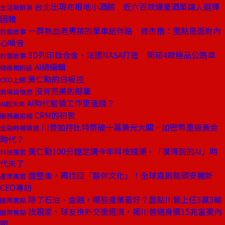
台北出現布根地小酒館 近六百款爆量酒單讓人選擇
生活新鮮事
困難
一群熱血老男孩的單車結伴路 修杰楷：重點是面對內
封面故事
心噪音
3D列印鈦合金、法國NASA打造 開箱4款極品公路車
封面故事
AI總編輯
總編輯的話
黃仁勳的白板控
CEO上線
沒有完美的部屬
商場自慢塾
AI時代藍領工作更值錢？
AI超未來
CRM的初衷
服務最前線
川普加持比特幣破十萬美元大關，加密幣重返黃金
金融時報精選
時代？
黃仁勳100分鐘定調今年科技錢潮，「摸得到的AI」時
科技風雲
代來了
盤整後，再找回「夥伴文化」！全球直銷龍頭安麗新
產業風雲
CEO專訪
除了石油、金融，哪些產業看好？盤點川普上任3贏3輸
國際焦點
找親家、球友拚外交衝經濟，揭川普總身價15兆富豪內
國際焦點
閣