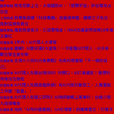
助攻范斯上位、大推國防AI，「提爾宇宙」矽谷幫攻占
國際焦點
白宮
財務長返鄉「科技養鵝」成最速神農，鵝鄉之子告白：
人物特寫
我對這裡有責任
電影院景氣冷，它卻更吸金！IMAX怎讓星際效應10年後
國際焦點
又暴紅
3年內，AI代理人大爆發
封面故事
圖解》AI嬰兒潮3大要角！一次看懂AI代理人、AI分身、
封面故事
數位孿生差在哪
志祺七七的AI分身實驗》他為何想複製「不一樣的自
封面故事
己」
AI代理人先驅台灣IBM》你開口，AI訂會議室！揭便利
封面故事
背後信任旅程
AI代理人先驅高雄榮總》有AI代勞診斷苦工，人醫重點
封面故事
工作變「監督」！
AI代理人先驅工研院》AI律師破解上萬專利，台廠少賠
封面故事
九成授權金
他的「AI布料圖書館」UA也埋單！紡織業靠它，打樣次
封面故事