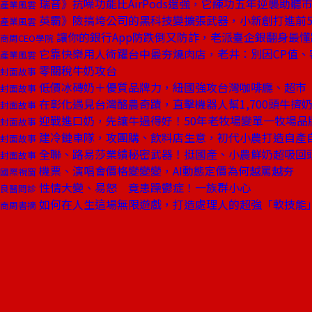
瑞音》抗噪功能比AirPods還強，它練功五年逆襲助聽
產業風雲
英霸》險搞垮公司的黑科技變擴張武器，小新創打進前
產業風雲
讓你的銀行App防跌倒又防詐，老派臺企銀翻身最
商周CEO學院
它靠快樂用人術躍台中最夯燒肉店，老井：別因CP值、
產業風雲
零關稅牛奶攻台
封面故事
低價冰磚奶＋優質品牌力，紐國強攻台灣咖啡廳、超市
封面故事
在彰化遇見台灣酪農奇蹟，直擊機器人幫1,700頭牛擠
封面故事
迎戰進口奶，先讓牛過得好！50年老牧場變單一牧場品
封面故事
建冷鏈車隊，攻團購、飲料店生意，初代小農打造自產
封面故事
全聯、路易莎業績秘密武器！挺國產、小農鮮奶超吸回
封面故事
機票、演唱會價格變變變，AI動態定價為何越罵越夯
國際視窗
性情大變、易怒 竟患躁鬱症！一族群小心
良醫問診
如何在人生這場無限遊戲，打造處理人的超強「軟技能
商周書摘