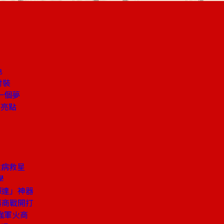
色
對裝
一個夢
」亮點
性病救星
學
輝達」神器
器商戰開打
強軍火商