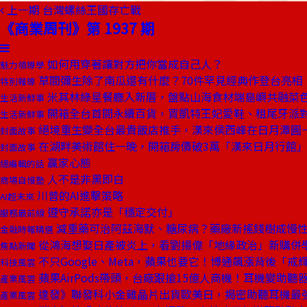
上一期
台灣螺絲王國存亡戰
《商業周刊》第 1937 期
如何用穿著讓對方把你當成自己人？
魅力領導學
草間彌生除了南瓜還有什麼？70件罕見經典作登台亮相
特別報導
米其林綠星餐廳入新厝，盤點山海食材端島嶼共融菜
生活新鮮事
開箱全台首間永續百貨，買凱特王妃愛鞋、租尾牙派
生活新鮮事
絕境重生變全台最貴飯店推手，漢來侯西峰在日月潭圓
封面故事
在湖畔美術館住一晚，開箱房價破3萬「漢來日月行館
封面故事
贏家心態
總編輯的話
人不是非黑即白
商場自慢塾
川普的AI進擊策略
AI超未來
遵守承諾亦是「穩定交付」
服務最前線
減重藥可治阿茲海默、糖尿病？藥廠新搖錢樹成慢
金融時報精選
從鴻海想娶日產被炎上，看劉揚偉「地緣政治」新購併
焦點新聞
不只Google、Meta，蘋果也要它！博通飆漲背後「戒
科技風雲
蘋果AirPods帶頭，台廠跟搶15億人商機！耳機變助聽
產業風雲
達發》聯發科小金雞晶片出貨歐美日，揭密助聽耳機最
產業風雲