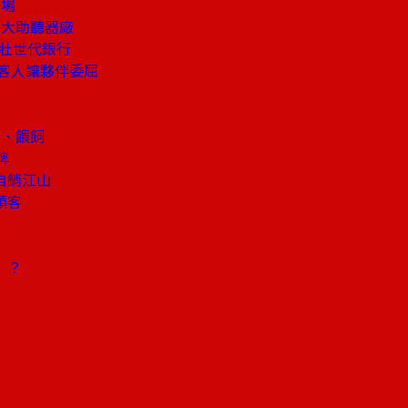
市場
5大助聽器廠
懂壯世代銀行
客人讓夥伴委屈
奶、餵飼
牌
自銷江山
頭客
」？