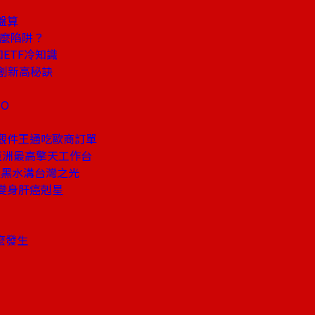
盤算
什麼陷阱？
ETF冷知識
創新高秘訣
O
觀件王通吃歐商訂單
亞洲最高擎天工作台
服黑水溝台灣之光
變身肝癌剋星
麼發生