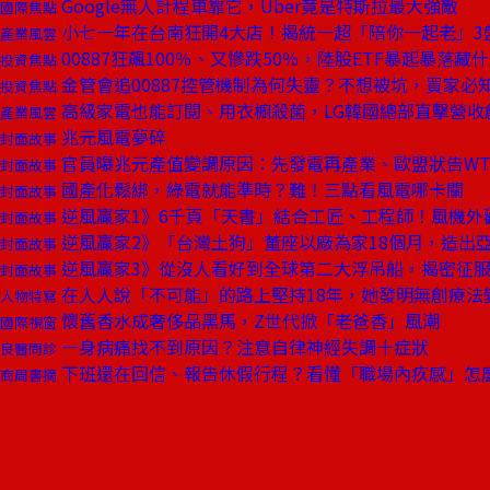
Google無人計程車靠它，Uber竟是特斯拉最大強敵
國際焦點
小七一年在台南狂開4大店！揭統一超「陪你一起老」3
產業風雲
00887狂飆100％、又慘跌50％，陸股ETF暴起暴落藏
投資焦點
金管會追00887控管機制為何失靈？不想被坑，買家必知
投資焦點
高級家電也能訂閱、用衣櫥殺菌，LG韓國總部直擊營收
產業風雲
兆元風電夢碎
封面故事
官員曝兆元產值變調原因：先發電再產業、歐盟狀告WT
封面故事
國產化鬆綁，綠電就能準時？難！三點看風電哪卡關
封面故事
逆風贏家1》6千頁「天書」結合工匠、工程師！風機外
封面故事
逆風贏家2》「台灣土狗」董座以廠為家18個月，造出
封面故事
逆風贏家3》從沒人看好到全球第二大浮吊船，揭密征
封面故事
在人人說「不可能」的路上堅持18年，她發明無創療法
人物特寫
懷舊香水成奢侈品黑馬，Z世代掀「老爸香」風潮
國際視窗
一身病痛找不到原因？注意自律神經失調十症狀
良醫問診
下班還在回信、報告休假行程？看懂「職場內疚感」怎
商周書摘