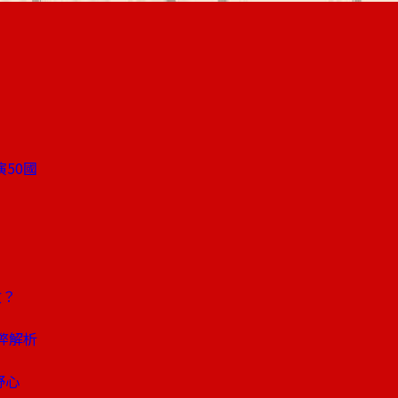
50國
攻？
弊解析
野心