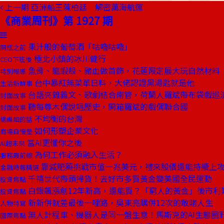
上一期
亞洲船王陳柏廷 解密萬海航運
《商業周刊》第 1927 期
果汁般的葡萄酒「咕嚕咕嚕」
開瓶之前
極北小鎮的冰川健行
CEO下班後
魚骨、龍蝦殼、豬血做首飾，花蓮限定展大玩自然材料
特別報導
台中暴紅無菜單日料，大佬認證黑湯匙就是他
生活新鮮事
台語夾雜義文、歌劇結合南管，荷蘭人羅斌帶布袋戲巡演
封面故事
聽每尊木偶說唱歷史，開箱羅斌的戲偶聯合國
封面故事
不均衡的台灣
總編輯的話
如何形塑企業文化
商場自慢塾
當AI更懂你之後
AI超未來
為何工作必須融入生活？
服務最前線
靠減肥藥挑戰市值一兆美元，禮來股價還能持續上
金融時報精選
千禧世代帶頭掃貨！去好市多買黃金變美國全民運動
投資焦點
白銀飆漲創12年新高，還能買？「窮人的黃金」後市利
投資焦點
新新併就差最後一哩路，吳東亮購併12次的敢賭人生
人物特寫
無人計程車、機器人是同一盤生意！馬斯克的AI生態圈
國際焦點