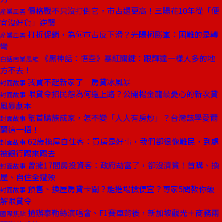
價格戰不只沒打倒它，市占還更高！三陽花10年從「便
產業風雲
宜沒好貨」逆襲
打折促銷，為何市占反下滑？光陽柯勝峯：困難的是轉
產業風雲
彎
《黑神話：悟空》暴紅關鍵：跟輝達一樣人多的地
白話商業思維
方不去！
我買不起新家了 房貸冰風暴
封面故事
限貸令招民怨為何還上路？公開楊金龍最憂心的新次貸
封面故事
風暴劇本
幫首購族成家，怎不變「人人有房炒」？台灣該學愛爾
封面故事
蘭這一招！
62歲換屋自住客：買房是好事，我們卻很像難民，到處
封面故事
被銀行踢來踢去
曾擁17間房投資客：政府劫富了，卻沒濟貧！首購、換
封面故事
屋、自住全遭殃
預售、換屋房貸卡關？能進場撿便宜？專家5問教你破
封面故事
解限貸令
搶辦泰勒絲演唱會、F1賽車背後，新加坡觀光＋商務兩
國際焦點