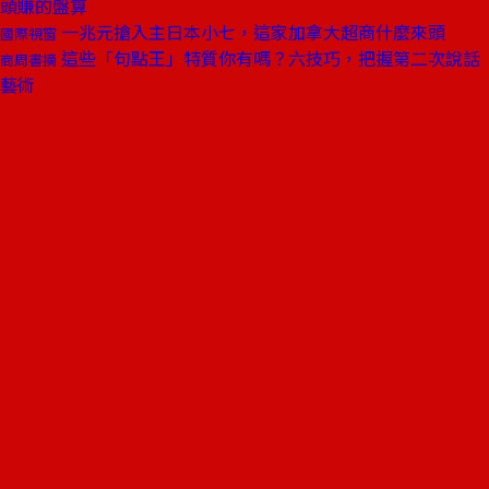
頭賺的盤算
一兆元搶入主日本小七，這家加拿大超商什麼來頭
國際視窗
這些「句點王」特質你有嗎？六技巧，把握第二次說話
商周書摘
藝術