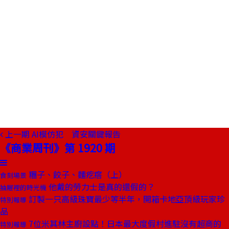
上一期
AI模仿犯 資安關鍵報告
《商業周刊》第 1920 期
糰子、餃子、麵疙瘩（上）
食刻場景
他戴的勞力士是真的還假的？
抽屜裡的時光機
訂製一只高級珠寶最少等半年，開箱卡地亞頂級玩家珍
特別報導
品
7位米其林主廚設點！日本最大度假村進駐沒有超商的
特別報導