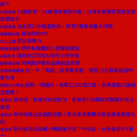
鄉下
14歲創業、31歲退休當背包客，台灣夫妻變愛妮島生態
封面故事
旅遊推手
從島民口中搶蛋救命，孵育5萬隻海龜大作戰
封面故事
賴政府的KPI
總編輯的話
即溶領導力
CEO上線
把所有接觸的人都變成朋友
商場自慢塾
讓你的公司在AI時代小步快進
AI超未來
用網路評價為品牌創造業績
服務最前線
從一件「鬼城」投資案看起，拜登13兆救製造卻內
金融時報精選
憂外患
超微一場購併，衝擊它200億訂單，英業達陷入困局
商周CEO學院
怎麼解？
辜仲諒、吳東亮世紀對決！新新併150萬股民關鍵45天全
金融街
推演
辜仲諒復出金融圈首戰！新光金爭奪賽背後是吳東進復仇
金融街
記
新光金為何從醜小鴨變搶手貨？中信金、台新金看中5潛
金融街
力