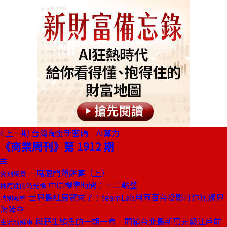
上一期
台灣淘金新密碼 AI算力
《商業周刊》第 1912 期
一席廈門薄餅宴（上）
食刻場景
中原標準時間：十二點整
抽屜裡的時光機
世界最紅展覽來了！teamLab用兩百台投影打造無邊界
特別報導
海陸空
與野生鮪魚的一期一會 開箱台北最新萬元級江戶前
生活新鮮事