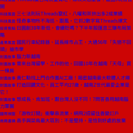
開
三七法則玩Threads竄紅，八曜和茶拚出多2成業績
科技風雲
怪奇事物所不海巡、跟風，它抓2數字寫Threads爆文
科技風雲
日圓創38年新低，會續貶嗎？下半年股匯息三賺布局策
投資焦點
略
國民行車紀錄器、延長線市占王，大通56年「失戀不回
產業風雲
頭」搶市學
腦力新越南
封面故事
曾來台灣留學、工作的他，回國10年在越南「天母」買
封面故事
一棟房
黃仁勳找上門合作蓋AI工廠！揭密越南最大軟體人才庫
封面故事
打造回饋文化、員工平均27歲，越南Z世代最愛企業是
封面故事
它！
想成長、肯加班，跟台灣人沒不同！7問答善用越南腦
封面故事
力軍團
「游牧訂閱」衝擊串流業，網飛2招留住善變訂戶
國際視窗
高手與菜鳥最大區別：不是堅持，是恰到好處的放棄
商周書摘