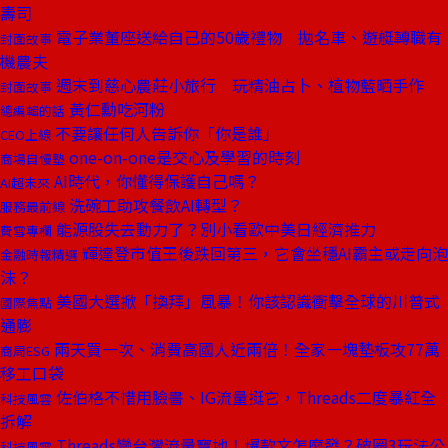
壽司
電子業董座送給自己的50歲禮物 拋名車、遊艇轉職有
封面故事
機農夫
週末到慈心農莊小旅行 玩精油占卜、植物藍晒手作
封面故事
黃仁勳吃河粉
總編輯的話
不要讓任何人告訴你「你是誰」
CEO上線
one-on-one是交心及學習的時刻
商場自慢塾
AI時代，你懂得保護自己嗎？
AI超未來
洗碗工助攻餐飲AI轉型？
服務最前線
能源股失去動力了？別小看歐中美日經濟推力
費雪專欄
輝達登市值王後跌回第三，它會坐穩AI霸主或走向泡
金融時報精選
沫？
美國大選掀「換拜」風暴！你該認識衝擊全球的川普式
國際焦點
通膨
兩天買一次、消費高國人近兩倍！全家一塊墊板攻77萬
商周ESG
移工口袋
佐伯格不惜用臉書、IG流量挺它，Threads二度暴紅全
科技風雲
拆解
Threads變台灣流量寶地！爆款文怎麼發？破圈3玩法公
科技風雲