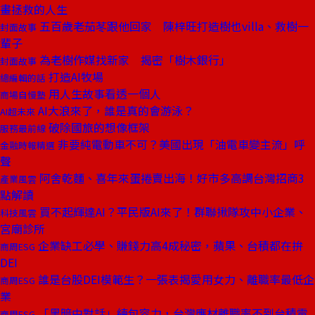
畫拯救的人生
五百歲老茄苳跟他回家 陳梓旺打造樹也villa、救樹一
封面故事
輩子
為老樹作媒找新家 揭密「樹木銀行」
封面故事
打造AI牧場
總編輯的話
用人生故事看透一個人
商場自慢塾
AI大浪來了，誰是真的會游泳？
AI超未來
破除國旅的想像框架
服務最前線
非要純電動車不可？美國出現「油電車變主流」呼
金融時報精選
聲
阿舍乾麵、喜年來蛋捲賣出海！好市多高調台灣招商3
產業風雲
點解讀
買不起輝達AI？平民版AI來了！群聯揪隊攻中小企業、
科技風雲
宮廟診所
企業缺工必學、賺錢力高4成秘密，蘋果、台積都在拚
商周ESG
DEI
誰是台股DEI模範生？一張表揭愛用女力、離職率最低企
商周ESG
業
「黑暗中對話」練包容力，台灣應材離職率不到台積電
商周ESG