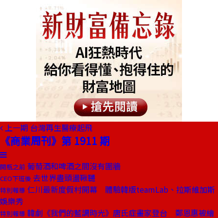
上一期
台灣再生醫療起飛
《商業周刊》第 1911 期
葡萄酒和啤酒之間沒有圍牆
開瓶之前
去世界盡頭盪鞦韆
CEO下班後
仁川最新度假村開幕 體驗韓版teamLab、拉斯維加斯
特別報導
娛樂秀
韓劇《我們的藍調時光》唐氏症畫家登台 鄭恩惠被繪
特別報導