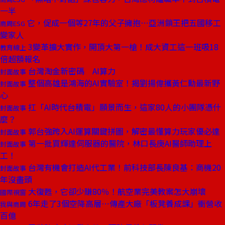
一半
它，促成一個等27年的父子擁抱⋯亞洲鎖王把五國移工
商周ESG
變家人
3變革擴大實作，開頂大第一槍！成大資工這一班吸18
教育線上
倍超額報名
台灣淘金新密碼 AI算力
封面故事
整個高雄是鴻海的AI實驗室！揭劉揚偉攜黃仁勳最新野
封面故事
心
扛「AI時代台積電」願景而生，這家80人的小團隊憑什
封面故事
麼？
郭台強跨入AI運算關鍵拼圖，解密最懂算力玩家優必達
封面故事
第一批買輝達伺服器的醫院，林口長庚AI醫師助理上
封面故事
工！
台灣有機會打造AI代工業！前科技部長陳良基：商機20
封面故事
年沒盡頭
大復甦，它卻少賺80％！航空業完美教案怎大崩壞
國際視窗
6年走了3個空降高層⋯傳產大廠「板凳養成課」衝營收
我與商周
百億