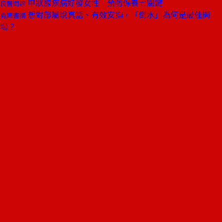
甲狀腺疾病好發女性 預防保養七關鍵
良醫問診
想對部屬說真話、有效安撫，「倒水」為何是最佳開
商周書摘
場？