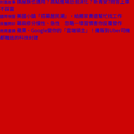
換屋族也適用？高點進場恐泡沫化？新青安7問答上車
封面故事
不踩雷
美國小鎮「招募居民潮」，給搬家費還幫忙找工作
國際視窗
蕁麻疹分慢性、急性 忽略一壞習慣害你反覆發作
良醫問診
蘋果、Google變你的「雲端領主」！攤販到Uber司機
商周書摘
都難逃的科技封建