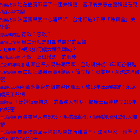
她在信義區蓋了一座美術館 富邦翁美慧在藝術裡看見
封面故事
孤寂與快樂
法國龐畢度中心建築師 台北打造3千坪「珠寶盒」美
封面故事
術館
德政？惡政？
總編輯的話
員工分紅是對團隊最好的回饋
商場自慢塾
小蝦米如何讓大鯨魚轉向？
AI超未來
不做「上班模式」的服務
服務最前線
能源企業交易熱潮帶頭，全球購併從10年低谷復甦
金融時報精選
黃仁勳狂熱後真實4觀察，簡立峰：沒變現，AI泡沫恐破
火線話題
裂
金碗翻身超級電容代理王，熬15年出頭關鍵：永遠
商周CEO學院
讓員工熱情
「比婚姻更持久」的合夥人制度，揭瑞士百達屹立219年
金融街
的秘密
台灣喵星人增50％、毛孩高齡化，寵物經濟M型化大爆
全球話題
發
賣寵物食品竟管到獸醫診所離職率，法國皇家「精準除
全球話題
痛」衝全球前5大