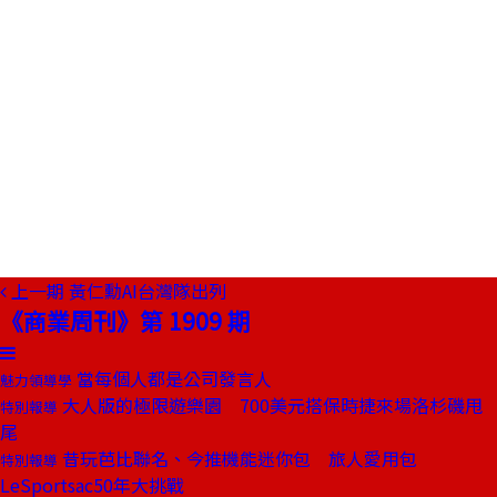
上一期
黃仁勳AI台灣隊出列
《商業周刊》第 1909 期
當每個人都是公司發言人
魅力領導學
大人版的極限遊樂園 700美元搭保時捷來場洛杉磯甩
特別報導
尾
昔玩芭比聯名、今推機能迷你包 旅人愛用包
特別報導
LeSportsac50年大挑戰