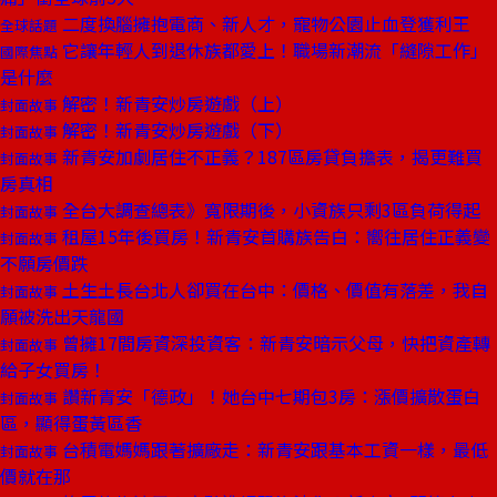
二度換腦擁抱電商、新人才，寵物公園止血登獲利王
全球話題
它讓年輕人到退休族都愛上！職場新潮流「縫隙工作」
國際焦點
是什麼
解密！新青安炒房遊戲（上）
封面故事
解密！新青安炒房遊戲（下）
封面故事
新青安加劇居住不正義？187區房貸負擔表，揭更難買
封面故事
房真相
全台大調查總表》寬限期後，小資族只剩3區負荷得起
封面故事
租屋15年後買房！新青安首購族告白：嚮往居住正義變
封面故事
不願房價跌
土生土長台北人卻買在台中：價格、價值有落差，我自
封面故事
願被洗出天龍國
曾擁17間房資深投資客：新青安暗示父母，快把資產轉
封面故事
給子女買房！
讚新青安「德政」！她台中七期包3房：漲價擴散蛋白
封面故事
區，顯得蛋黃區香
台積電媽媽跟著擴廠走：新青安跟基本工資一樣，最低
封面故事
價就在那