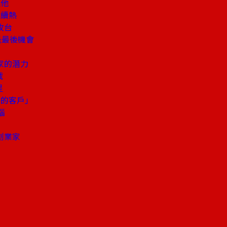
挺他
群續熱
攻台
是最後機會
家的潛力
戰
星
戶的客戶」
腦
創業家