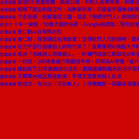
莫迪5千億蓋高鐵、高速公路，年輕人失業率高，照樣
全球話題
榕樹下誕生的證交所、指數創新高，印度股市選後4族
全球話題
不走低價、挑戰電信三雄，這家「個資守門人」兩原因
國際焦點
十年一破圈、50歲才圓矽谷夢，Google前總監：現在就
壯世代
黃仁勳AI台灣隊出列
封面故事
黃仁勳：我想講述台灣故事！宣傳我們人民的精神、國
封面故事
在元宇宙打造機器人的時代來了！直擊達明AI換腦大作
封面故事
戒掉「為機器人而機器人」，所羅門成黃仁勳點名AI新
封面故事
一封信、200場會議打開翻倍市場，研華為AI學懂「客
封面故事
緯創放下23年蓋廠成功法則，跟輝達練倒著來的元宇宙
封面故事
沃爾瑪快被亞馬遜超車！平價王想靠有錢人反攻
國際視窗
想成功，先找出「天菜敵人」！落魄難民一招翻身億萬
商周書摘