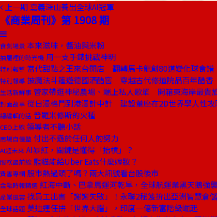
上一期
嘉義深山養出全球AI冠軍
《商業周刊》第 1908 期
本來滋味，醬油與米粉
食刻場景
用一支手錶挑戰神明
抽屜裡的時光機
當代甜點之王來台開店 翻轉馬卡龍創80道變化球食譜
特別報導
披魔法斗篷遊德國酒醋窖 穿越古代修道院品百年醋香
特別報導
管家帶逛神秘農場、端上私人歌單 開箱東海岸最貴
生活新鮮事
從日漫格鬥到港漫計中計 建設董座在2D世界學人性攻
封面故事
普羅米修斯的火種
總編輯的話
領導者不聽小話
CEO上線
付出不遜於任何人的努力
商場自慢塾
AI暴紅，關鍵是懂得「抬槓」？
AI超未來
熊貓能給Uber Eats什麼嫁妝？
服務最前線
股市熱過頭了嗎？兩大訊號看台股後市
費雪專欄
紅海中斷、巴拿馬運河乾旱，全球航運業黑天鵝強
金融時報精選
找員工出書「謝謝失敗」！永聯2秘笈拚出亞洲智慧倉
產業風雲
莫迪連任拚「世界大腦」，印度一億新富階級崛起
全球話題