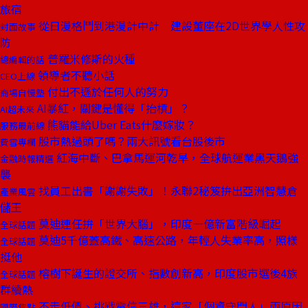
旅宿
從日漫格鬥到港漫計中計 建設董座在2D世界學人性攻
封面故事
防
普羅米修斯的火種
總編輯的話
領導者不聽小話
CEO上線
付出不遜於任何人的努力
商場自慢塾
AI暴紅，關鍵是懂得「抬槓」？
AI超未來
熊貓能給Uber Eats什麼嫁妝？
服務最前線
股市熱過頭了嗎？兩大訊號看台股後市
費雪專欄
紅海中斷、巴拿馬運河乾旱，全球航運業黑天鵝強
金融時報精選
襲
找員工出書「謝謝失敗」！永聯2秘笈拚出亞洲智慧倉
產業風雲
儲王
莫迪連任拚「世界大腦」，印度一億新富階級崛起
全球話題
莫迪5千億蓋高鐵、高速公路，年輕人失業率高，照樣
全球話題
挺他
榕樹下誕生的證交所、指數創新高，印度股市選後4族
全球話題
群續熱
不走低價、挑戰電信三雄，這家「個資守門人」兩原因
國際焦點