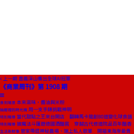
上一期
嘉義深山養出全球AI冠軍
《商業周刊》第 1908 期
本來滋味，醬油與米粉
食刻場景
用一支手錶挑戰神明
抽屜裡的時光機
當代甜點之王來台開店 翻轉馬卡龍創80道變化球食譜
特別報導
披魔法斗篷遊德國酒醋窖 穿越古代修道院品百年醋香
特別報導
管家帶逛神秘農場、端上私人歌單 開箱東海岸最貴
生活新鮮事