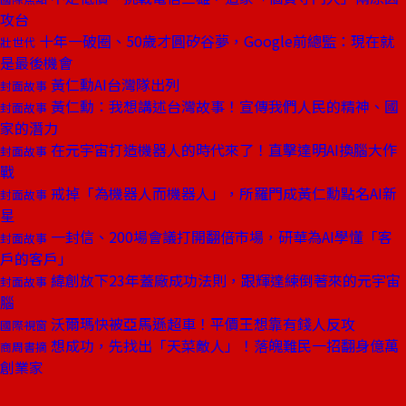
攻台
十年一破圈、50歲才圓矽谷夢，Google前總監：現在就
壯世代
是最後機會
黃仁勳AI台灣隊出列
封面故事
黃仁勳：我想講述台灣故事！宣傳我們人民的精神、國
封面故事
家的潛力
在元宇宙打造機器人的時代來了！直擊達明AI換腦大作
封面故事
戰
戒掉「為機器人而機器人」，所羅門成黃仁勳點名AI新
封面故事
星
一封信、200場會議打開翻倍市場，研華為AI學懂「客
封面故事
戶的客戶」
緯創放下23年蓋廠成功法則，跟輝達練倒著來的元宇宙
封面故事
腦
沃爾瑪快被亞馬遜超車！平價王想靠有錢人反攻
國際視窗
想成功，先找出「天菜敵人」！落魄難民一招翻身億萬
商周書摘
創業家