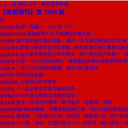
上一期
再旺10年！解密重電軍團
《商業周刊》第 1904 期
如果一個饞人，在上環（下）
食刻場景
誰需要兩千年不用調校的萬年曆？
抽屜裡的時光機
富邦美術館信義區開幕，羅丹、常玉真跡睽違30年登場
特別報導
愛馬仕書報亭巡迴到高雄，想知道城市限定驚喜別錯
生活新鮮事
台中豪宅間發現古早味聚落 南屯老街逛百年藥行、
生活新鮮事
全國一半PU跑道他做的，華國董座背債60億靠網球哲
封面故事
三太子代言網球挑戰賽 擲筊決定誰發球
封面故事
快樂的成長痛
編者的話
台灣與日本的差距
商場自慢塾
下一波企業革命要決戰AI助理
AI超未來
RMN是品牌救星或廣告錢坑？
服務最前線
黃金、比特幣抗通膨？數字揭穿「避風港」真相
費雪專欄
擁6國礦權、悄奪美國儲能訂單，揭比亞迪的新能源
金融時報精選
萬歲牌、可樂果市占第一的秘密，聯華食3招「把分眾
產業風雲
小火鍋、滷味、拉麵全進前3大，吾蜂用「願付價格」3
產業風雲