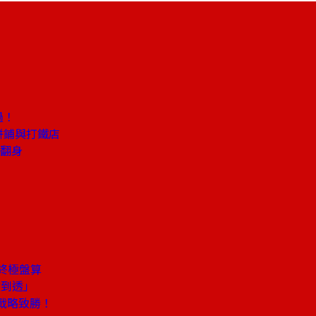
過！
餅鋪與打鐵店
學翻身
終極盤算
做到透」
戰略致勝！