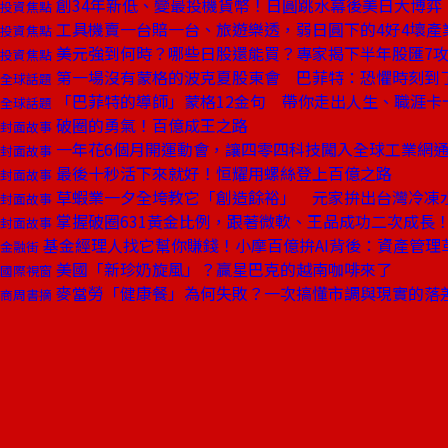
創34年新低、變最投機貨幣！日圓跳水幕後美日大博弈
投資焦點
工具機賣一台賠一台、旅遊樂透，弱日圓下的4好4壞產
投資焦點
美元強到何時？哪些日股還能買？專家揭下半年股匯7
投資焦點
第一場沒有蒙格的波克夏股東會 巴菲特：恐懼時刻到
全球話題
「巴菲特的導師」蒙格12金句 帶你走出人生、職涯卡
全球話題
破圈的勇氣！百億成王之路
封面故事
一年花6個月開運動會，讓四零四科技闖入全球工業網通
封面故事
最後十秒活下來就好！恒耀用螺絲登上百億之路
封面故事
草蝦業一夕全垮教它「創造餘裕」 元家拚出台灣冷凍
封面故事
掌握破圈631黃金比例，跟著微軟、王品成功二次成長
封面故事
基金經理人找它幫你賺錢！小摩百億拚AI背後：資產管理
金融街
美國「新珍奶旋風」？贏星巴克的越南咖啡來了
國際視窗
麥當勞「健康餐」為何失敗？一次搞懂市調與現實的落
商周書摘