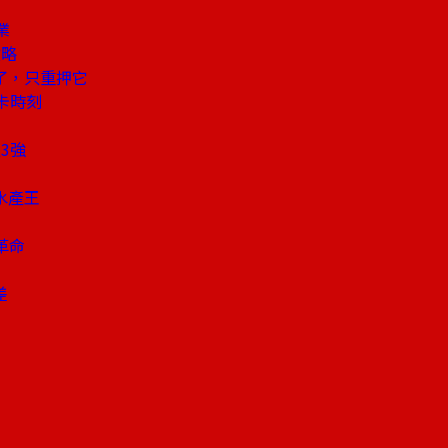
業
攻略
了，只重押它
卡時刻
3強
水產王
！
革命
差