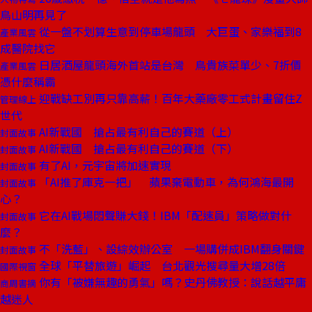
鳥山明再見了
從一盤不划算生意到停車場龍頭 大巨蛋、家樂福到8
產業風雲
成醫院找它
日居酒屋龍頭海外首站是台灣 鳥貴族菜單少、7折價
產業風雲
憑什麼稱霸
迎戰缺工別再只靠高薪！百年大藥廠零工式計畫留住Z
管理線上
世代
AI新戰國 搶占最有利自己的賽道（上）
封面故事
AI新戰國 搶占最有利自己的賽道（下）
封面故事
有了AI，元宇宙將加速實現
封面故事
「AI推了庫克一把」 蘋果棄電動車，為何鴻海最開
封面故事
心？
它在AI戰場悶聲賺大錢！IBM「配速員」策略做對什
封面故事
麼？
不「洗藍」、設綜效辦公室 一場購併成IBM翻身關鍵
封面故事
全球「平替旅遊」崛起 台北觀光搜尋量大增28倍
國際視窗
你有「被嫌無趣的勇氣」嗎？史丹佛教授：說話越平庸
商周書摘
越迷人