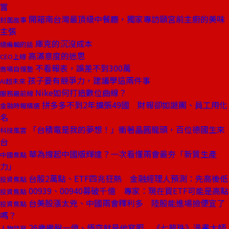
嘗
開箱南台灣最頂級中餐廳，獨家專訪頤宮前主廚的美味
封面故事
主張
庫克的沉沒成本
總編輯的話
高滿意度的迷思
CEO上線
不看報表，誤差不到300萬
商場自慢塾
孩子要有競爭力，建議學這兩件事
AI超未來
Nike如何打造數位曲線？
服務最前線
拼多多不到2年擴張49國 財報卻如謎團、員工用化
金融時報精選
名
「台積電是我的夢想！」衝著晶圓龍頭，百位德國生來
科技風雲
台
華為撐起中國版輝達？一次看懂兩會最夯「新質生產
中國焦點
力」
台股2萬點、ETF四兆狂熱 金融經理人預測：先高後低
投資焦點
00939、00940募破千億 專家：現在買ETF可能是高點
投資焦點
台美股漲太兇、中國兩會釋利多 陸股能進場撿便宜了
投資焦點
嗎？
26歲繳稅一億、悟空就是他寫照 《七龍珠》漫畫大師
人物特寫