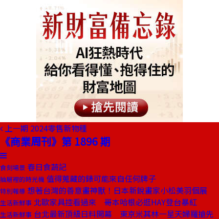
上一期
2024零售新物種
《商業周刊》第 1896 期
春日食蔬記
食刻場景
值得蒐藏的錶可能來自任何牌子
抽屜裡的時光機
想著台灣的善意畫神獸！日本新銳畫家小松美羽個展
特別報導
北歐家具控看過來 哥本哈根必逛HAY登台暴紅
生活新鮮事
台北最新頂級日料開幕 東京米其林一星天婦羅搶先
生活新鮮事