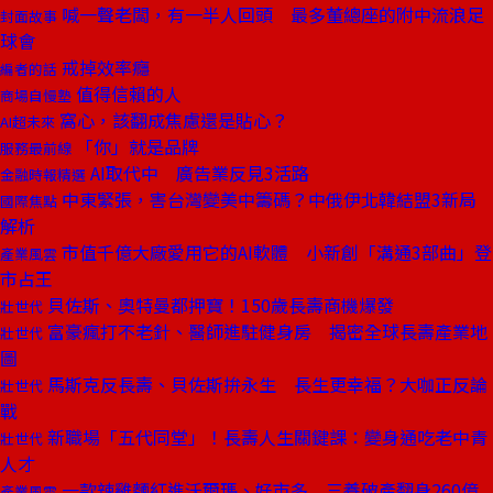
喊一聲老闆，有一半人回頭 最多董總座的附中流浪足
封面故事
球會
戒掉效率癮
編者的話
值得信賴的人
商場自慢塾
窩心，該翻成焦慮還是貼心？
AI超未來
「你」就是品牌
服務最前線
AI取代中 廣告業反見3活路
金融時報精選
中東緊張，害台灣變美中籌碼？中俄伊北韓結盟3新局
國際焦點
解析
市值千億大廠愛用它的AI軟體 小新創「溝通3部曲」登
產業風雲
市占王
貝佐斯、奧特曼都押寶！150歲長壽商機爆發
壯世代
富豪瘋打不老針、醫師進駐健身房 揭密全球長壽產業地
壯世代
圖
馬斯克反長壽、貝佐斯拚永生 長生更幸福？大咖正反論
壯世代
戰
新職場「五代同堂」！長壽人生關鍵課：變身通吃老中青
壯世代
人才
一款辣雞麵紅進沃爾瑪、好市多 三養破產翻身260億
產業風雲