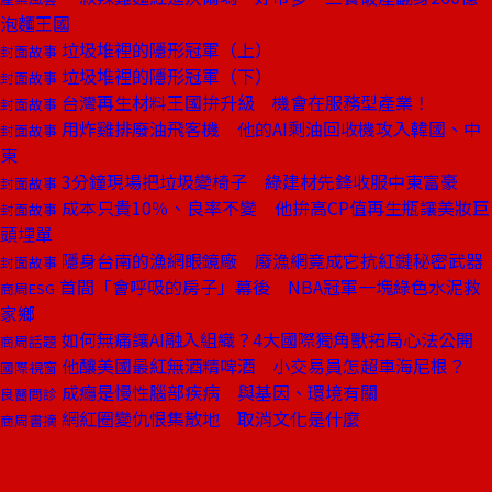
泡麵王國
垃圾堆裡的隱形冠軍（上）
封面故事
垃圾堆裡的隱形冠軍（下）
封面故事
台灣再生材料王國拚升級 機會在服務型產業！
封面故事
用炸雞排廢油飛客機 他的AI剩油回收機攻入韓國、中
封面故事
東
3分鐘現場把垃圾變椅子 綠建材先鋒收服中東富豪
封面故事
成本只貴10％、良率不變 他拚高CP值再生瓶讓美妝巨
封面故事
頭埋單
隱身台南的漁網眼鏡廠 廢漁網竟成它抗紅鏈秘密武器
封面故事
首間「會呼吸的房子」幕後 NBA冠軍一塊綠色水泥救
商周ESG
家鄉
如何無痛讓AI融入組織？4大國際獨角獸拓局心法公開
商周話題
他釀美國最紅無酒精啤酒 小交易員怎超車海尼根？
國際視窗
成癮是慢性腦部疾病 與基因、環境有關
良醫問診
網紅圈變仇恨集散地 取消文化是什麼
商周書摘