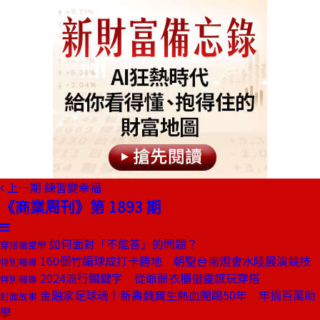
上一期
練習變幸福
《商業周刊》第 1893 期
如何面對「不能答」的問題？
穿搭隨堂學
160個竹編球成打卡勝地 朝聖台南燈會水陸展演競技
特別報導
2024流行關鍵字 從爺爺衣櫃借靈感玩穿搭
特別報導
金融家足球魂！新壽魏寶生熱血開踢50年 年捐百萬助
封面故事
學