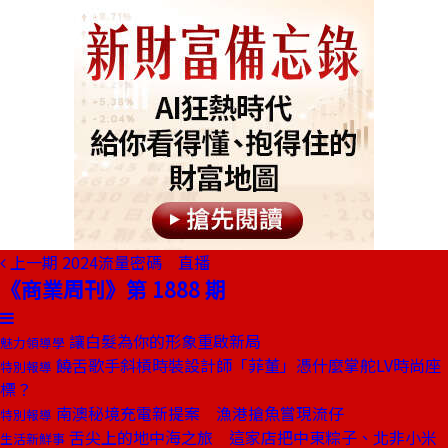
上一期
2024流量密碼 直播
《商業周刊》第 1888 期
讓白髮為你的形象重啟新局
魅力領導學
饒舌歌手斜槓時裝設計師「菲董」憑什麼掌舵LV時尚座
特別報導
標？
南澳秘境充電新提案 漁港搶魚嘗現流仔
特別報導
舌尖上的地中海之旅 這家店把中東粽子、北非小米
生活新鮮事