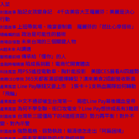
入菜
胎記女孩變身記 4千店美容大王羅麗芬：美麗是決心
封面故事
行動
上班帶氣場、晚宴要制霸 羅麗芬的「芭比心穿搭術」
封面故事
政治是可能性的藝術
總編輯的話
未來台灣的三個關鍵人物
商場自慢塾
AI調適
AI超未來
傳承給「懂你」的人
服務最前線
陷成長挑戰！電商忙開實體店
金融時報精選
用PS5遙控電動車、胸針能投影 美國CES展看AI四趨勢
科技風雲
365天都客滿卻選擇轉型？漢來美食2招創營收新高
商周CEO學院
Line Pay賺錢又要上市 1張卡＋1支熱血團隊如何轉動
產業風雲
「飛輪」
中文不通卻催生台灣第一 揭密Line Pay幕後鐵血皇帝
產業風雲
為何不學全聯、街口攻電支？Line Pay想拚成長有3難題
產業風雲
台灣新三國僵局下的4道經濟題》勢力再平衡！對外不
封面故事
變、對內示警
強勢風格、弱勢執政！賴清德怎走出「阿扁困境」
封面故事
一張表掌握賴政府4年政經挑戰
封面故事