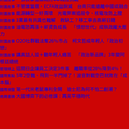
不管誰當選，ECFA效益銳減 台商只能遠離中國或融合
封面故事
能源轉型一好兩壞 光電弊案追殺令、核電攻防上膛
封面故事
3黨最有共識也難解 救缺工？移工寧去高薪日韓
封面故事
油電恐再漲＋薪資負成長 「憤怒世代」成執政龐大壓
封面故事
力
O2O社群戰法奪26％市占 柯文哲成年輕人「政治初
封面故事
戀」
講真話人設＋聽年輕人痛苦 「政治新品牌」3年變阿
封面故事
根廷總統
這間日企讓員工決定3件事 離職率從28％降到4％！
管理線上
5年2空難、飛到一半門掉了！波音對戰空巴就敗在「成
國際焦點
本腦」
第一代米老鼠專利全開 迪士尼為何不怕二創潮？
國際視窗
大國博弈下的必修課：再見平穩時代
商周書摘