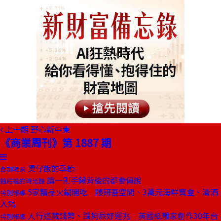
上一期
野心新中東
《商業周刊》第 1887 期
煲仔飯的季節
食刻場景
講一則手錶背後的都會傳說
抽屜裡的時光機
5家精品火鍋開吃 隈研吾空間、3萬元海鮮寶盒、清酒
特別報導
入鍋
人行道藏錢幣、踩狗屎好運兆 英國紙雕家創作30年台
特別報導