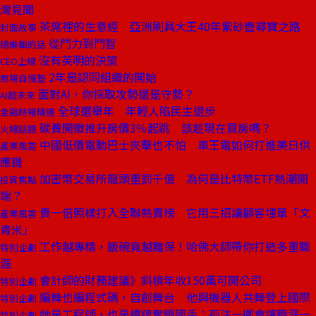
灣見聞
茶席裡的生意經 亞洲刷具大王40年紫砂壺尋寶之路
封面故事
從鬥力到鬥智
總編輯的話
沒有英明的決策
CEO上線
2年是認同組織的開始
商場自慢塾
面對AI，你採取攻勢還是守勢？
AI超未來
全球選舉年 年輕人陷民主退步
金融時報精選
碳費開徵推升房價3％起跳 該趁現在買房嗎？
火線話題
中國低價電動巴士夾擊也不怕 車王電如何打進美日供
產業風雲
應鏈
加密幣交易所龍頭重罰千億 為何是比特幣ETF熱潮開
投資焦點
端？
貴一倍照樣打入全聯熱賣榜 它用三招讓顧客埋單「文
產業風雲
青米」
工作越專精，飯碗竟越難保！哈佛大師帶你打造多重職
特別企劃
涯
會計師的財務建議》斜槓年收150萬可開公司
特別企劃
編舞也編程式碼，自創舞台 他與機器人共舞登上國際
特別企劃
她是工程師，也是橋牌奪銀國手：孤注一擲會讓職涯一
特別企劃