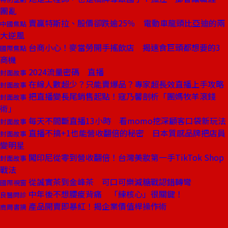
團亂
賣贏特斯拉、股價卻跌逾25％ 電動車龍頭比亞迪的兩
中國焦點
大逆風
台商小心！麥當勞開手搖飲店 揭速食巨頭都想要的3
國際焦點
商機
2024流量密碼 直播
封面故事
在線人數超少？只能賣爆品？專家超長效直播上手攻略
封面故事
把直播變長尾銷售起點！寇乃馨剖析「團媽牧羊滾錢
封面故事
術」
每天不間斷直播13小時 看momo挖深顧客口袋新玩法
封面故事
直播不搞+1也能營收翻倍的秘密 日本質感品牌把店員
封面故事
變明星
闖印尼從零到營收翻倍！台灣美妝第一手TikTok Shop
封面故事
戰法
從誠實茶到金峰茶 可口可樂減糖戰認錯轉彎
國際視窗
中年後不想腰痠背痛 「練核心」很關鍵！
良醫問診
產品開賣即暴紅！揭企業價值桿操作術
商周書摘