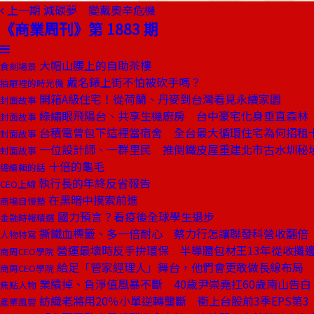
上一期
減碳夢 變戴奧辛危機
《商業周刊》第 1883 期
大帽山腰上的自助茶樓
食刻場景
戴名錶上街不怕被砍手嗎？
抽屜裡的時光機
開箱A級住宅！從荷蘭、丹麥到台灣看見永續家園
封面故事
綠繡眼飛陽台、共享生機廚房 台中豪宅化身垂直森林
封面故事
台積電曾包下這裡當宿舍 全台最大循環住宅為何招租
封面故事
一位設計師、一群里民 推倒鐵皮屋重建北市古水圳秘
封面故事
十倍的龜毛
總編輯的話
執行長的年終反省報告
CEO上線
在黑暗中摸索前進
商場自慢塾
國力預言？看疫後全球學生退步
金融時報精選
撕鐵血標籤、多一倍耐心 蔡力行怎讓聯發科營收翻倍
人物特寫
營運最壞時反手拚環保 半導體包材王13年從收攤
商周CEO學院
給足「管家經理人」舞台，他們會更敢做長線布局
商周CEO學院
業績掉、負淨值風暴不斷 40歲尹崇堯扛60歲南山告白
焦點人物
紡織老將用20％小單逆轉壟斷 衝上台股前3季EPS第3
產業風雲