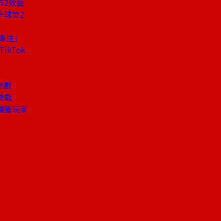
市2效益
全球第2
太專注」
kTok
絲數
遊戲
擄獲玩家