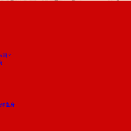
卡關？
境
邊緣翻身