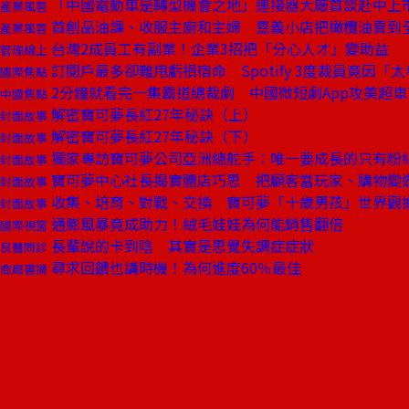
「中國電動車是轉型機會之地」連接器大廠首談赴中上
產業風雲
首創品油課、收服主廚和主婦 嘉義小店把橄欖油賣到
產業風雲
台灣2成員工有副業！企業3招把「分心人才」變助益
管理線上
訂閱戶最多卻難甩虧損宿命 Spotify 3度裁員竟因「
國際焦點
2分鐘就看完一集霸道總裁劇 中國微短劇App攻美超車Ti
中國焦點
解密寶可夢長紅27年秘訣（上）
封面故事
解密寶可夢長紅27年秘訣（下）
封面故事
獨家專訪寶可夢公司亞洲總舵手：唯一要成長的只有粉
封面故事
寶可夢中心社長揭實體店巧思 把顧客當玩家、購物變
封面故事
收集、培育、對戰、交換 寶可夢「十歲男孩」世界觀
封面故事
通膨風暴竟成助力！絨毛娃娃為何能銷售翻倍
國際視窗
長輩說的卡到陰 其實是思覺失調症症狀
良醫問診
尋求回饋也講時機！為何進度60％最佳
商周書摘