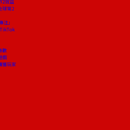
市2效益
全球第2
太專注」
kTok
絲數
遊戲
擄獲玩家