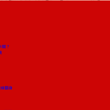
卡關？
境
邊緣翻身