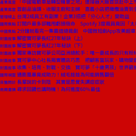
「中國電動車是轉型機會之地」連接器大廠首談赴中上
產業風雲
首創品油課、收服主廚和主婦 嘉義小店把橄欖油賣到
產業風雲
台灣2成員工有副業！企業3招把「分心人才」變助益
管理線上
訂閱戶最多卻難甩虧損宿命 Spotify 3度裁員竟因「
國際焦點
2分鐘就看完一集霸道總裁劇 中國微短劇App攻美超車Ti
中國焦點
解密寶可夢長紅27年秘訣（上）
封面故事
解密寶可夢長紅27年秘訣（下）
封面故事
獨家專訪寶可夢公司亞洲總舵手：唯一要成長的只有粉
封面故事
寶可夢中心社長揭實體店巧思 把顧客當玩家、購物變
封面故事
收集、培育、對戰、交換 寶可夢「十歲男孩」世界觀
封面故事
通膨風暴竟成助力！絨毛娃娃為何能銷售翻倍
國際視窗
長輩說的卡到陰 其實是思覺失調症症狀
良醫問診
尋求回饋也講時機！為何進度60％最佳
商周書摘