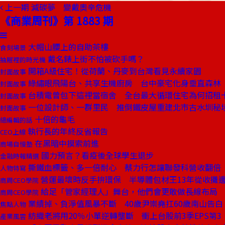
上一期
減碳夢 變戴奧辛危機
《商業周刊》第 1883 期
大帽山腰上的自助茶樓
食刻場景
戴名錶上街不怕被砍手嗎？
抽屜裡的時光機
開箱A級住宅！從荷蘭、丹麥到台灣看見永續家園
封面故事
綠繡眼飛陽台、共享生機廚房 台中豪宅化身垂直森林
封面故事
台積電曾包下這裡當宿舍 全台最大循環住宅為何招租
封面故事
一位設計師、一群里民 推倒鐵皮屋重建北市古水圳秘
封面故事
十倍的龜毛
總編輯的話
執行長的年終反省報告
CEO上線
在黑暗中摸索前進
商場自慢塾
國力預言？看疫後全球學生退步
金融時報精選
撕鐵血標籤、多一倍耐心 蔡力行怎讓聯發科營收翻倍
人物特寫
營運最壞時反手拚環保 半導體包材王13年從收攤
商周CEO學院
給足「管家經理人」舞台，他們會更敢做長線布局
商周CEO學院
業績掉、負淨值風暴不斷 40歲尹崇堯扛60歲南山告白
焦點人物
紡織老將用20％小單逆轉壟斷 衝上台股前3季EPS第3
產業風雲