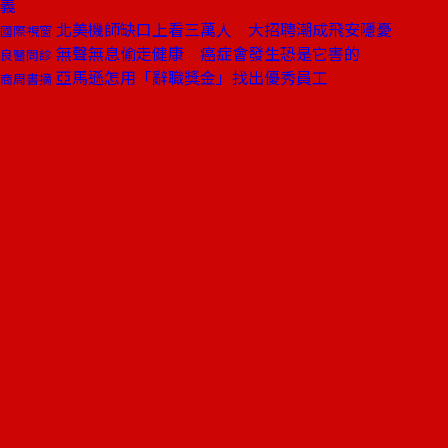
義
北美機師缺口上看三萬人 大招聘潮成飛安隱憂
國際視窗
無聲無息偷走健康 癌症會發生恐是它害的
良醫問診
亞馬遜怎用「辭職獎金」找出優秀員工
商周書摘