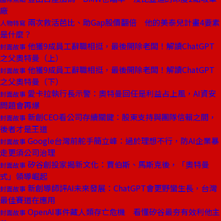
廠
兩次救活芭比、助Gap股價翻倍 他的美泰兒計畫4要素
人物特寫
是什麼？
他獲9成員工辭職相挺，最後開除老闆！解讀ChatGPT
封面故事
之父奧特曼（上）
他獲9成員工辭職相挺，最後開除老闆！解讀ChatGPT
封面故事
之父奧特曼（下）
愛卡拉執行長示警：奧特曼回任是利益占上風，AI資安
封面故事
問題會再爆
新創CEO看公司存續關鍵：股東支持與團隊信賴之間，
封面故事
後者才是王道
Google台灣前舵手簡立峰：過於理想不行，防AI企業暴
封面故事
走更須公司治理
矽谷創投家揭新文化：賈伯斯、馬斯克後，「奧特曼
封面故事
式」領導崛起
新創導師評AI未來發展：ChatGPT會更野蠻生長，台灣
封面故事
最佳賽道在應用
OpenAI事件藏人類存亡危機 看懂矽谷最夯有效利他主
封面故事