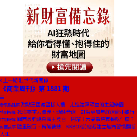
上一期
壯世代新關係
《商業周刊》第 1881 期
甜點王國藏蛋糕大樓 走進建築頑童的主題樂園
發現酷建築
死海零重力漂浮、頌缽音療 訂製專屬年終療癒小旅行
特別報導
關西最強燒鳥霸主登台 開箱十六品串燒套餐吃什麼？
特別報導
體重破百、轉職被炒 KKBOX前總裁建立無痛習慣翻新
封面故事
人生