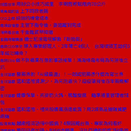
用辦公小技巧減重 李明哲輕鬆甩肉70公斤
封面故事
上下同欲者勝
總編輯的話
綜效的機會成本
CEO上線
主管下指令後，要追蹤到完成
商場自慢塾
千金難買早知道
阿榮看台商
迪士尼捨電視解救「新脆弱」
金融時報精選
導入專業經理人、2年陣亡4個人 台灣噴頭王如何5
商周CEO學院
年成功轉骨？
做不到蘋果在意的事恐掉單！鴻海綠電布局為何落後立
商周ESG
訊
醫藥界的「AI級震盪」！一劑減肥藥憑什麼改寫世界
全球話題
諾和諾德資源少，為何跑最快？瘦瘦筆背後百年藥廠解
全球話題
密
健康保單、燕麥奶火鍋、肌酸旋風 瞄準體重管理者錢
全球話題
包
諾和諾德、禮來股價飆漲還能買？用2類商品搶賺減肥
全球話題
商機
越南經濟恐得中國病？4原因揭台商、專家為何看好
投資焦點
豐田日產加碼、BMW也瞄準 沒比亞迪的印度2點吸車
國際焦點