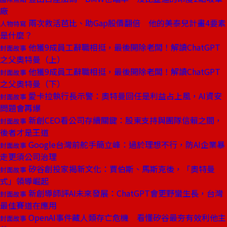
廠
兩次救活芭比、助Gap股價翻倍 他的美泰兒計畫4要素
人物特寫
是什麼？
他獲9成員工辭職相挺，最後開除老闆！解讀ChatGPT
封面故事
之父奧特曼（上）
他獲9成員工辭職相挺，最後開除老闆！解讀ChatGPT
封面故事
之父奧特曼（下）
愛卡拉執行長示警：奧特曼回任是利益占上風，AI資安
封面故事
問題會再爆
新創CEO看公司存續關鍵：股東支持與團隊信賴之間，
封面故事
後者才是王道
Google台灣前舵手簡立峰：過於理想不行，防AI企業暴
封面故事
走更須公司治理
矽谷創投家揭新文化：賈伯斯、馬斯克後，「奧特曼
封面故事
式」領導崛起
新創導師評AI未來發展：ChatGPT會更野蠻生長，台灣
封面故事
最佳賽道在應用
OpenAI事件藏人類存亡危機 看懂矽谷最夯有效利他主
封面故事