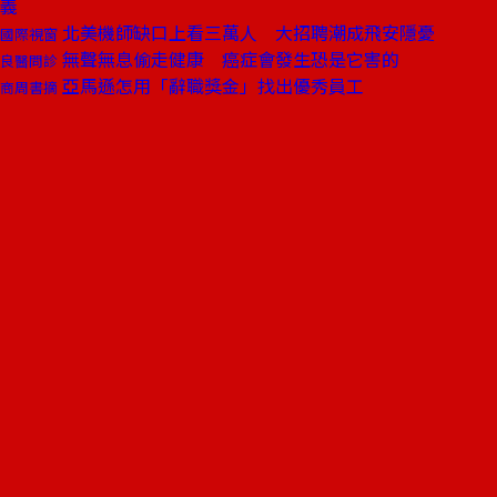
義
北美機師缺口上看三萬人 大招聘潮成飛安隱憂
國際視窗
無聲無息偷走健康 癌症會發生恐是它害的
良醫問診
亞馬遜怎用「辭職獎金」找出優秀員工
商周書摘