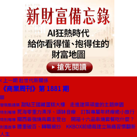
上一期
壯世代新關係
《商業周刊》第 1881 期
甜點王國藏蛋糕大樓 走進建築頑童的主題樂園
發現酷建築
死海零重力漂浮、頌缽音療 訂製專屬年終療癒小旅行
特別報導
關西最強燒鳥霸主登台 開箱十六品串燒套餐吃什麼？
特別報導
體重破百、轉職被炒 KKBOX前總裁建立無痛習慣翻新
封面故事
人生