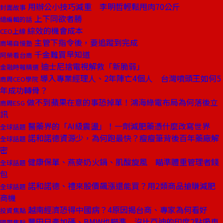
用辦公小技巧減重 李明哲輕鬆甩肉70公斤
封面故事
上下同欲者勝
總編輯的話
綜效的機會成本
CEO上線
主管下指令後，要追蹤到完成
商場自慢塾
千金難買早知道
阿榮看台商
迪士尼捨電視解救「新脆弱」
金融時報精選
導入專業經理人、2年陣亡4個人 台灣噴頭王如何5
商周CEO學院
年成功轉骨？
做不到蘋果在意的事恐掉單！鴻海綠電布局為何落後立
商周ESG
訊
醫藥界的「AI級震盪」！一劑減肥藥憑什麼改寫世界
全球話題
諾和諾德資源少，為何跑最快？瘦瘦筆背後百年藥廠解
全球話題
密
健康保單、燕麥奶火鍋、肌酸旋風 瞄準體重管理者錢
全球話題
包
諾和諾德、禮來股價飆漲還能買？用2類商品搶賺減肥
全球話題
商機
越南經濟恐得中國病？4原因揭台商、專家為何看好
投資焦點
豐田日產加碼、BMW也瞄準 沒比亞迪的印度2點吸車
國際焦點