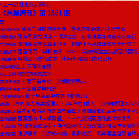
上一期
壯世代新關係
《商業周刊》第 1881 期
甜點王國藏蛋糕大樓 走進建築頑童的主題樂園
發現酷建築
死海零重力漂浮、頌缽音療 訂製專屬年終療癒小旅行
特別報導
關西最強燒鳥霸主登台 開箱十六品串燒套餐吃什麼？
特別報導
體重破百、轉職被炒 KKBOX前總裁建立無痛習慣翻新
封面故事
用辦公小技巧減重 李明哲輕鬆甩肉70公斤
封面故事
上下同欲者勝
總編輯的話
綜效的機會成本
CEO上線
主管下指令後，要追蹤到完成
商場自慢塾
千金難買早知道
阿榮看台商
迪士尼捨電視解救「新脆弱」
金融時報精選
導入專業經理人、2年陣亡4個人 台灣噴頭王如何5
商周CEO學院
做不到蘋果在意的事恐掉單！鴻海綠電布局為何落後立
商周ESG
醫藥界的「AI級震盪」！一劑減肥藥憑什麼改寫世界
全球話題
諾和諾德資源少，為何跑最快？瘦瘦筆背後百年藥廠解
全球話題
健康保單、燕麥奶火鍋、肌酸旋風 瞄準體重管理者錢
全球話題