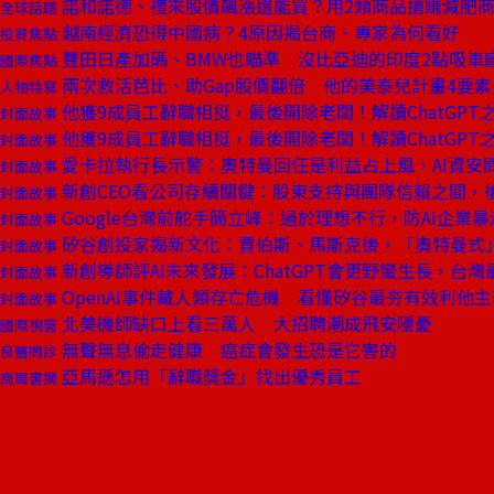
諾和諾德、禮來股價飆漲還能買？用2類商品搶賺減肥
全球話題
越南經濟恐得中國病？4原因揭台商、專家為何看好
投資焦點
豐田日產加碼、BMW也瞄準 沒比亞迪的印度2點吸車
國際焦點
兩次救活芭比、助Gap股價翻倍 他的美泰兒計畫4要
人物特寫
他獲9成員工辭職相挺，最後開除老闆！解讀ChatGPT
封面故事
他獲9成員工辭職相挺，最後開除老闆！解讀ChatGPT
封面故事
愛卡拉執行長示警：奧特曼回任是利益占上風，AI資安
封面故事
新創CEO看公司存續關鍵：股東支持與團隊信賴之間，
封面故事
Google台灣前舵手簡立峰：過於理想不行，防AI企業
封面故事
矽谷創投家揭新文化：賈伯斯、馬斯克後，「奧特曼式
封面故事
新創導師評AI未來發展：ChatGPT會更野蠻生長，台
封面故事
OpenAI事件藏人類存亡危機 看懂矽谷最夯有效利他主
封面故事
北美機師缺口上看三萬人 大招聘潮成飛安隱憂
國際視窗
無聲無息偷走健康 癌症會發生恐是它害的
良醫問診
亞馬遜怎用「辭職獎金」找出優秀員工
商周書摘