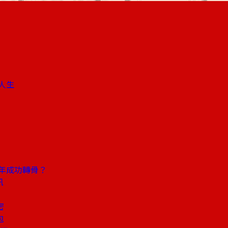
人生
年成功轉骨？
訊
密
包