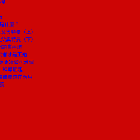
商機
廠
素是什麼？
之父奧特曼（上）
之父奧特曼（下）
問題會再爆
後者才是王道
暴走更須公司治理
」領導崛起
灣最佳賽道在應用
義