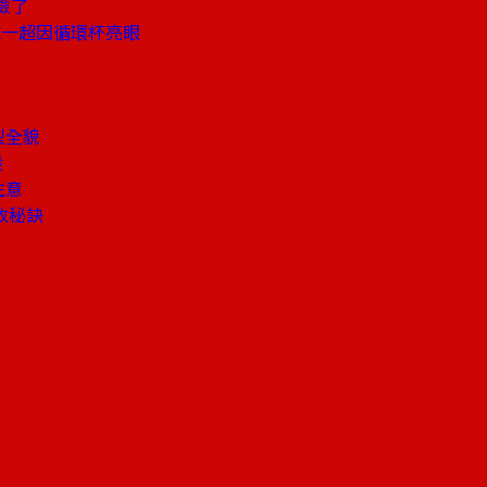
險了
統一超因循環杯亮眼
型全貌
股
生意
收秘訣