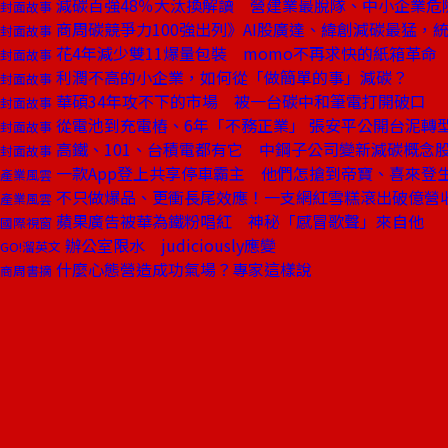
減碳百強48％大汰換解讀 營建業最脫隊、中小企業危
封面故事
商周碳競爭力100強出列》AI股廣達、緯創減碳最猛，
封面故事
花4年減少雙11爆量包裝 momo不再求快的紙箱革命
封面故事
利潤不高的小企業，如何從「做簡單的事」減碳？
封面故事
華碩34年攻不下的市場 被一台碳中和筆電打開破口
封面故事
從電池到充電樁、6年「不務正業」 張安平公開台泥轉
封面故事
高鐵、101、台積電都有它 中鋼子公司變新減碳概念
封面故事
一款App登上共享停車霸主 他們怎搶到帝寶、喜來登
產業風雲
不只做爆品、更衝長尾效應！一支網紅雪糕滾出破億營
產業風雲
蘋果廣告被華為鐵粉唱紅 神秘「感冒歌聲」來自他
國際視窗
辦公室限水 judiciously應變
GO!溜英文
什麼心態營造成功氣場？專家這樣說
商周書摘