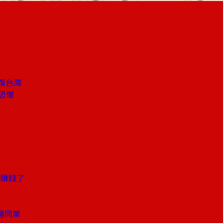
插旗台灣
恐懼
始賺錢了
勝同業