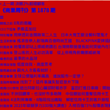
上一期
決勝2％超級顧客
《商業周刊》第 1878 期
8克的距離
開瓶之前
矛盾孟加拉
CEO下班後
用樂透彩金開啟第二人生 日本大胃王變法餐料理鬼才
特別報導
搖滾音樂人創瑞典百億時尚王國 BLACKPINK愛牌
生活新鮮事
她懼高卻站上挪威奇蹟石 台灣微軟營運長如何突破內在
封面故事
登山客的人生必訪清單 從上帝視角俯瞰挪威峽灣
封面故事
最準的水晶球
編者的話
低度自我，高度思考
商場自慢塾
觀光人次看看就好！
服務最前線
全球公債殖利率飆高 誰說股市一定慘？
費雪專欄
找到了！這件事讓失智症意外下降
金融時報精選
造出特斯拉心臟卻財報赤字 富田打進日車廠：開
商周CEO學院
不拚回饋率、也沒好市多助陣 中信銀如何重奪信用卡王
金融街
4法則揪專案、6階段找出痛點 解密信用卡王的客戶旅程
金融街
2023年碳競爭力100強大調查》入榜百強73％股價表現
封面故事