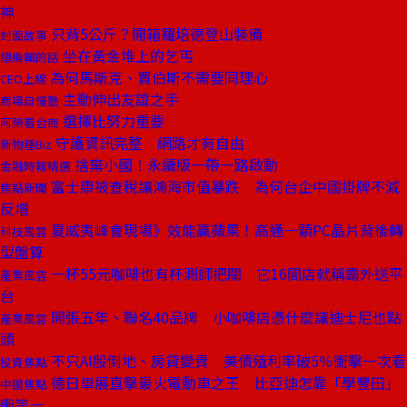
神
只背5公斤？開箱羅培德登山裝備
封面故事
坐在黃金堆上的乞丐
總編輯的話
為何馬斯克、賈伯斯不需要同理心
CEO上線
主動伸出友誼之手
商場自慢塾
選擇比努力重要
阿榮看台商
守護資訊完整 網路才有自由
新物種Biz
捨棄小國！永續版一帶一路啟動
金融時報精選
富士康被查稅讓鴻海市值暴跌 為何台企中國掛牌不減
焦點新聞
反增
夏威夷峰會現場》效能贏蘋果！高通一顆PC晶片背後轉
科技風雲
型盤算
一杯55元咖啡也有杯測師把關 它16間店就稱霸外送平
產業風雲
台
開張五年、聯名40品牌 小咖啡店憑什麼讓迪士尼也點
產業風雲
頭
不只AI股倒地、房貸變貴 美債殖利率破5％衝擊一次看
投資焦點
德日車展直擊最火電動車之王 比亞迪怎靠「學豐田」
中國焦點
衝第一