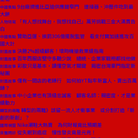
9台廠擠進比亞迪供應鏈窄門 連接器、沖壓件吃到最
中國焦點
大餅
「有人想找舞台，我想找自己」萬芳挑戰三金大滿貫告
人物特寫
白
贊助亞運、挨罰306億擺脫監管 看支付寶加速進攻百
中國焦點
國大計
決勝2%超級顧客！壞時機搶救業績指南
封面故事
百年西服店堅守多聽少說 總統、企業家戰袍都找他做
封面故事
彩妝只是基本，讀懂空氣才關鍵 揭密台灣豪門指定新
封面故事
秘團
僅有一間店的老錶行 如何拍YT黏牢新富人、賣出百萬
封面故事
錶？
中小企業也有頂級忠誠客 顧客名師：親密度，才是業
封面故事
績動力
轉型的兩難》該留一流人才衝事業 或分割打造「新
轉型的兩難
創的新創」？
Nike潮鞋大熱賣 為何財報竟比預期差
國際視窗
從失眠到癌症 慢性發炎竟是元兇！
良醫問診