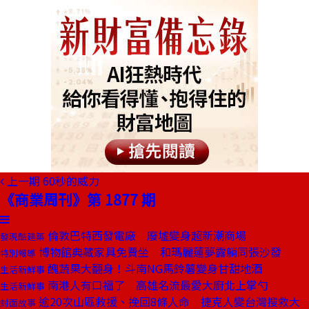
上一期
60秒的威力
《商業周刊》第 1877 期
倫敦巴特西發電廠 廢墟變身超新潮商場
發現酷建築
博物館典藏家具免費坐 和瑪麗蓮夢露躺同張沙發
特別報導
醜蔬果大翻身！斗南NG馬鈴薯變身甘甜地酒
生活新鮮事
南港人有口福了 高雄名流最愛大廚北上掌勺
生活新鮮事
逾20次山區救援、挽回8條人命 捷克人變台灣搜救大
封面故事