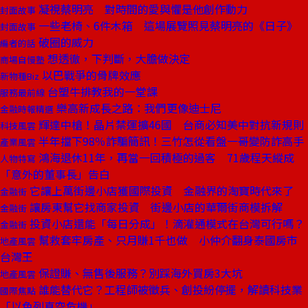
凝視蔡明亮 對時間的愛與懼是他創作動力
封面故事
一些老椅、6件木箱 這場展覽照見蔡明亮的《日子》
封面故事
破圈的威力
編者的話
想透徹，下判斷，大膽做決定
商場自慢塾
以巴戰爭的骨牌效應
新物種Biz
台塑牛排教我的一堂課
服務最前線
樂高新成長之路：我們更像迪士尼
金融時報精選
輝達中槍！晶片禁運擴46國 台商必知美中對抗新規則
科技風雲
半年擋下98％詐騙簡訊！三竹怎從看盤一哥變防詐高手
產業風雲
鴻海退休11年，再當一回積極的過客 71歲程天縱成
人物特寫
「意外的董事長」告白
它讓上萬街邊小店獲國際投資 金融界的淘寶時代來了
金融街
讓房東幫它找商家投資 街邊小店的華爾街商模拆解
金融街
投資小店還能「每日分成」！滴灌通模式在台灣可行嗎？
金融街
幫救套牢房產、只月賺1千也做 小仲介翻身泰國房市
地產風雲
台灣王
保證賺、無售後服務？別踩海外買房3大坑
地產風雲
誰能替代它？工程師被徵兵、創投紛停擺，解讀科技業
國際焦點
「以色列真空危機」