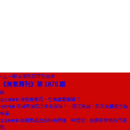
上一期
AI隱形冠軍在台灣
《商業周刊》第 1876 期
沒近視老花，也需要戴眼鏡？
魅力領導學
何謂府城四百年的滋味？一窺江振誠、彭天恩鹽甜主題
特別報導
餐會
從廚房誕生的時尚帝國 歐普拉、超模都穿她的平底
生活新鮮事
鞋