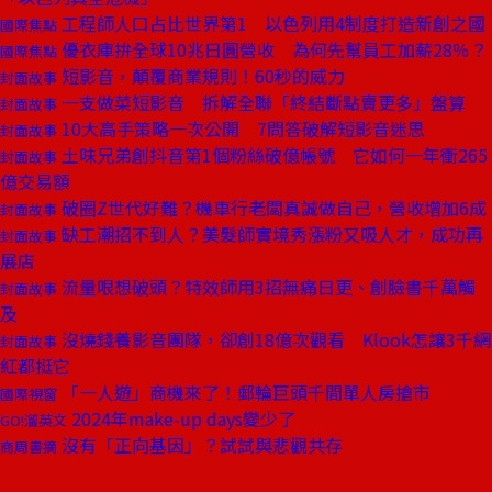
工程師人口占比世界第1 以色列用4制度打造新創之國
國際焦點
優衣庫拚全球10兆日圓營收 為何先幫員工加薪28％？
國際焦點
短影音，顛覆商業規則！60秒的威力
封面故事
一支做菜短影音 拆解全聯「終結斷點賣更多」盤算
封面故事
10大高手策略一次公開 7問答破解短影音迷思
封面故事
土味兄弟創抖音第1個粉絲破億帳號 它如何一年衝265
封面故事
億交易額
破圈Z世代好難？機車行老闆真誠做自己，營收增加6成
封面故事
缺工潮招不到人？美髮師實境秀漲粉又吸人才，成功再
封面故事
展店
流量哏想破頭？特效師用3招無痛日更、創臉書千萬觸
封面故事
及
沒燒錢養影音團隊，卻創18億次觀看 Klook怎讓3千網
封面故事
紅都挺它
「一人遊」商機來了！郵輪巨頭千間單人房搶市
國際視窗
2024年make-up days變少了
GO!溜英文
沒有「正向基因」？試試與悲觀共存
商周書摘