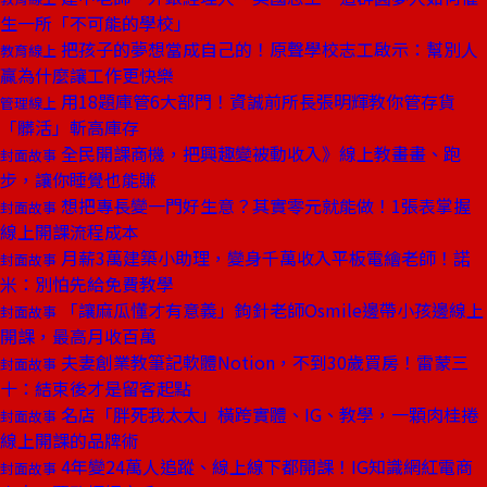
生一所「不可能的學校」
把孩子的夢想當成自己的！原聲學校志工啟示：幫別人
教育線上
贏為什麼讓工作更快樂
用18題庫管6大部門！資誠前所長張明輝教你管存貨
管理線上
「髒活」斬高庫存
全民開課商機，把興趣變被動收入》線上教畫畫、跑
封面故事
步，讓你睡覺也能賺
想把專長變一門好生意？其實零元就能做！1張表掌握
封面故事
線上開課流程成本
月薪3萬建築小助理，變身千萬收入平板電繪老師！諾
封面故事
米：別怕先給免費教學
「讓麻瓜懂才有意義」鉤針老師Osmile邊帶小孩邊線上
封面故事
開課，最高月收百萬
夫妻創業教筆記軟體Notion，不到30歲買房！雷蒙三
封面故事
十：結束後才是留客起點
名店「胖死我太太」橫跨實體、IG、教學，一顆肉桂捲
封面故事
線上開課的品牌術
4年變24萬人追蹤、線上線下都開課！IG知識網紅電商
封面故事