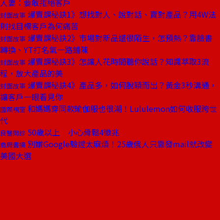
人妻：要敢拒絕客戶
爆賣課秘訣1》想找對人、說對話、賣對產品？用4W法
封面故事
則找目標客戶為何痛苦
爆賣課秘訣2》市場對新品還很陌生，怎預熱？靠臉書
封面故事
轉換、YT打名氣一路鋪陳
爆賣課秘訣3》怎讓人花時間聽你說話？知識萃取3流
封面故事
程，放大產品的美
爆賣課秘訣4》產品多，如何脫穎而出？黃金3秒溝通，
封面故事
讓客戶一眼看見你
和媽媽穿同款瑜伽服也很潮！Lululemon如何收服跨世
國際視窗
代
50歲以上 小心骨鬆4徵兆
良醫問診
別嫌Google驗證太麻煩！25歲俄人只靠發mail就改變
商周書摘
美國大選