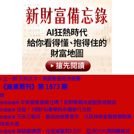
上一期
又熱又冷！美國雙面經濟衝擊
《商業周刊》第 1873 期
牢房變客房敢住嗎？星野集團改造監獄成飯店
發現酷建築
出發！3個好玩奢華的永續旅行方案
封面故事
玉米芯製茶、番茄皮做康普茶 米其林綠星餐廳實驗美
封面故事
味最大值
廚餘變調酒、垃圾減量剩3公斤 亞洲50大酒吧藏瘋狂
封面故事