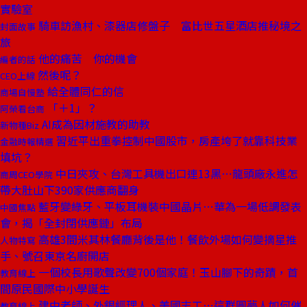
實驗室
騎車訪漁村、漆器店修盤子 富比世五星酒店推秘境之
封面故事
旅
他的痛苦 你的機會
編者的話
然後呢？
CEO上線
給全體同仁的信
商場自慢塾
「＋1」？
阿榮看台商
AI成為因材施教的助教
新物種Biz
習近平出重拳控制中國股市，房產垮了就靠科技業
金融時報精選
填坑？
中日夾攻、台灣工具機出口連13黑⋯龍頭廠永進怎
商周CEO學院
帶大肚山下390家供應商翻身
藍牙變綠牙、平板耳機裝中國晶片⋯華為一場低調發表
中國焦點
會，揭「全封閉供應鏈」布局
高雄3間米其林餐廳背後是他！餐飲外場如何變摘星推
人物特寫
手、號召東京名廚開店
一個校長用歌聲改變700個家庭！玉山腳下的奇蹟，首
教育線上
間原民國際中小學誕生
建中老師、外銀經理人、美國志工⋯這群圓夢人如何催
教育線上