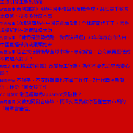
主張引發生態系顛覆
台灣課題》4類中國平價巨獸反噬全球，惡性競爭教會
封面故事
比亞迪、拼多多什麼本事
10塊錢商品在中國只能賣5塊！全球廚衛代工王，怎靠
封面故事
規模紅利在消費降級大賺
「他們是強勢通路，我們沒得選」30年傳奇台商告白，
封面故事
中國直播帶貨栽跟頭始末
陸企挾低價衝擊全球市場⋯專家解答：台商該再壓低成
封面故事
本或加入對手？
轉型的兩難》改變員工行為，為何不要先追求改變心
轉型的兩難
態？
不躺平、不安靜離職也不當工作狂⋯Z世代職場新潮
國際視窗
流：找份「懶女孩工作」
常溫超導秀apparent突破性？
GO!溜英文
又被鮑爾發言嚇壞？資深交易員教你看懂左右市場的
商周書摘
「聯準會語言」