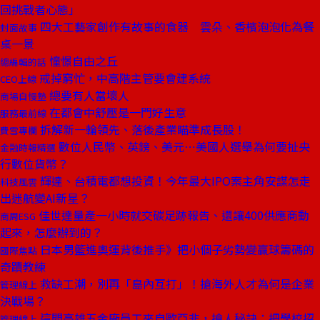
回挑戰者心態」
四大工藝家創作有故事的食器 雲朵、香檳泡泡化為餐
封面故事
桌一景
憧憬自由之丘
總編輯的話
戒掉窮忙，中高階主管要會建系統
CEO上線
總要有人當壞人
商場自慢塾
在都會中舒壓是一門好生意
服務最前線
拆解新一輪領先、落後產業瞄準成長股！
費雪專欄
數位人民幣、英鎊、美元⋯美國人選舉為何要扯央
金融時報精選
行數位貨幣？
輝達、台積電都想投資！今年最大IPO案主角安謀怎走
科技風雲
出迷航變AI新星？
佳世達量產一小時就交碳足跡報告、還讓400供應商動
商周ESG
起來，怎麼辦到的？
日本男籃進奧運背後推手》把小個子劣勢變贏球籌碼的
國際焦點
奇蹟教練
救缺工潮，別再「島內互打」！搶海外人才為何是企業
管理線上
決戰場？
這間高雄五金廠員工來自歐亞非，搶人秘訣：把學校招
管理線上