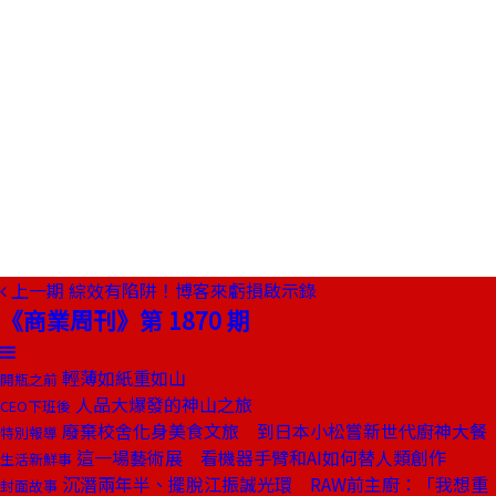
上一期
綜效有陷阱！博客來虧損啟示錄
《商業周刊》第 1870 期
輕薄如紙重如山
開瓶之前
人品大爆發的神山之旅
CEO下班後
廢棄校舍化身美食文旅 到日本小松嘗新世代廚神大餐
特別報導
這一場藝術展 看機器手臂和AI如何替人類創作
生活新鮮事
沉潛兩年半、擺脫江振誠光環 RAW前主廚：「我想重
封面故事