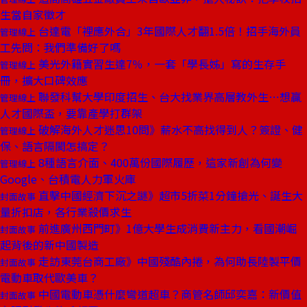
生當自家徵才
台達電「裡應外合」3年國際人才翻1.5倍！招手海外員
管理線上
工先問：我們準備好了嗎
美光外籍實習生達7％，一套「學長姊」寫的生存手
管理線上
冊，擴大口碑效應
聯發科幫大學印度招生、台大找業界高層教外生⋯想贏
管理線上
人才國際盃，要靠產學打群架
破解海外人才迷思10問》薪水不高找得到人？簽證、健
管理線上
保、語言隔閡怎搞定？
8種語言介面、400萬份國際履歷，這家新創為何變
管理線上
Google、台積電人力軍火庫
直擊中國經濟下沉之謎》超市5折菜1分鐘搶光、誕生大
封面故事
量折扣店，各行業殺價求生
前進廣州西門町》1億大學生成消費新主力，看國潮崛
封面故事
起背後的新中國製造
走訪東莞台商工廠》中國殘酷內捲，為何助長陸製平價
封面故事
電動車取代歐美車？
中國電動車憑什麼彎道超車？商管名師邱奕嘉：新價值
封面故事