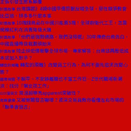
主張引發生態系顛覆
台灣課題》4類中國平價巨獸反噬全球，惡性競爭教會
封面故事
比亞迪、拼多多什麼本事
10塊錢商品在中國只能賣5塊！全球廚衛代工王，怎靠
封面故事
規模紅利在消費降級大賺
「他們是強勢通路，我們沒得選」30年傳奇台商告白，
封面故事
中國直播帶貨栽跟頭始末
陸企挾低價衝擊全球市場⋯專家解答：台商該再壓低成
封面故事
本或加入對手？
轉型的兩難》改變員工行為，為何不要先追求改變心
轉型的兩難
態？
不躺平、不安靜離職也不當工作狂⋯Z世代職場新潮
國際視窗
流：找份「懶女孩工作」
常溫超導秀apparent突破性？
GO!溜英文
又被鮑爾發言嚇壞？資深交易員教你看懂左右市場的
商周書摘
「聯準會語言」