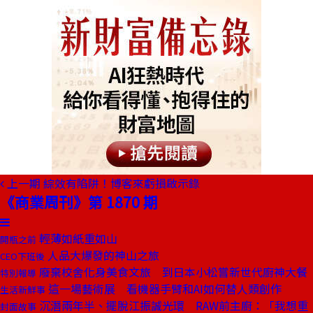
上一期
綜效有陷阱！博客來虧損啟示錄
《商業周刊》第 1870 期
輕薄如紙重如山
開瓶之前
人品大爆發的神山之旅
CEO下班後
廢棄校舍化身美食文旅 到日本小松嘗新世代廚神大餐
特別報導
這一場藝術展 看機器手臂和AI如何替人類創作
生活新鮮事
沉潛兩年半、擺脫江振誠光環 RAW前主廚：「我想重
封面故事