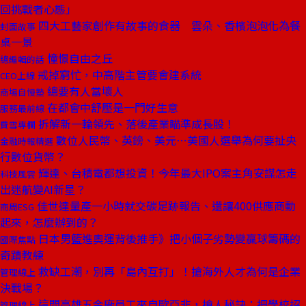
回挑戰者心態」
四大工藝家創作有故事的食器 雲朵、香檳泡泡化為餐
封面故事
桌一景
憧憬自由之丘
總編輯的話
戒掉窮忙，中高階主管要會建系統
CEO上線
總要有人當壞人
商場自慢塾
在都會中舒壓是一門好生意
服務最前線
拆解新一輪領先、落後產業瞄準成長股！
費雪專欄
數位人民幣、英鎊、美元⋯美國人選舉為何要扯央
金融時報精選
行數位貨幣？
輝達、台積電都想投資！今年最大IPO案主角安謀怎走
科技風雲
出迷航變AI新星？
佳世達量產一小時就交碳足跡報告、還讓400供應商動
商周ESG
起來，怎麼辦到的？
日本男籃進奧運背後推手》把小個子劣勢變贏球籌碼的
國際焦點
奇蹟教練
救缺工潮，別再「島內互打」！搶海外人才為何是企業
管理線上
決戰場？
這間高雄五金廠員工來自歐亞非，搶人秘訣：把學校招
管理線上