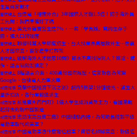
生當自家徵才
台達電「裡應外合」3年國際人才翻1.5倍！招手海外員
管理線上
工先問：我們準備好了嗎
美光外籍實習生達7％，一套「學長姊」寫的生存手
管理線上
冊，擴大口碑效應
聯發科幫大學印度招生、台大找業界高層教外生⋯想贏
管理線上
人才國際盃，要靠產學打群架
破解海外人才迷思10問》薪水不高找得到人？簽證、健
管理線上
保、語言隔閡怎搞定？
8種語言介面、400萬份國際履歷，這家新創為何變
管理線上
Google、台積電人力軍火庫
直擊中國經濟下沉之謎》超市5折菜1分鐘搶光、誕生大
封面故事
量折扣店，各行業殺價求生
前進廣州西門町》1億大學生成消費新主力，看國潮崛
封面故事
起背後的新中國製造
走訪東莞台商工廠》中國殘酷內捲，為何助長陸製平價
封面故事
電動車取代歐美車？
中國電動車憑什麼彎道超車？商管名師邱奕嘉：新價值
封面故事