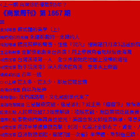
上一期
台灣珍奶優勢剩5年？
《商業周刊》第 1867 期
蘇式麵的美學（上）
食刻場景
永遠都戴同一支錶的人
抽屜裡的時光機
聽見苔蘚的聲音、住進「洞穴」裡開箱日月潭3話題旅
特別報導
金獅獎歌劇來台首演！用上帝視角看地球最後海灘
生活新鮮事
台灣溪降第一人 全世界跟她走地圖上沒標的路徑
封面故事
新手玩溪降》深入南澳鹿角溪 垂降水上樂園
封面故事
百年一遇
總編輯的話
管太多、管太少，都是管理怠惰
CEO上線
自以為是神
商場自慢塾
我們讓路吧，文化融創世代來了
新物種Biz
它是醫療突破，還是暴利？減重藥「瘦瘦筆」掀保
金融時報精選
人民幣貶破7.3效應解讀：陸股悲觀、掀亞幣競貶延長賽
投資焦點
泰勒絲門票再貴也搶光！美國金髮女郎經濟熱爆，降息
國際焦點
南洋半導體島鏈直擊！封測、IC設計全都去了，資金、
封面故事
亞洲新鏈崛起，關鍵7國一次看》半導體、新製造重鎮
封面故事