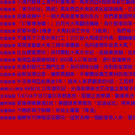
小漁村變身上演竹科塞車潮⋯馬來西亞6個現場看它翻
封面故事
「東方矽谷」再起》馬來西亞外商投資反超車越南，它
封面故事
挺美或親中？一個大馬房產業者的告白：我們要當國際
封面故事
「訂單像海嘯！」日月光大馬翻倍擴廠，為什麼南向第
封面故事
抓緊中國+1機會！大馬封測王快攻「3創新」：我們每
封面故事
不讓孩子只幫外商打工！它打造大馬版史丹佛、翻轉廉
封面故事
英飛凌蓋最大第三類半導體廠，為何連兩年投資大馬？
封面故事
比台積電更快！英特爾駐大馬半世紀、設廠美德越，從
封面故事
東南亞晶圓鏈樞紐》600萬人口新加坡，憑什麼讓美光
封面故事
先進封裝代工獨門生意，為何排除台韓、改到新加坡做
封面故事
由新加坡出發、擴張馬越泰，半導體設備王應材的南洋
封面故事
外派東南亞趁黃金5年！過來人薪資翻漲近6倍，工程師
封面故事
KKBOX 23年變形記，台灣音樂串流王改當企業幫
商周CEO學院
TikTok不甘只當抖音歌產地，搭獨立音樂潮、變身串
全球話題
疫後商機暴增3成！美國速食業進攻「加油站式」得來
國際視窗
汗皰疹與汗無關！有效止癢靠「降溫」
良醫問診
偏鄉有可樂喝卻沒藥吃⋯這對夫婦一個創意救人命、還
商周書摘