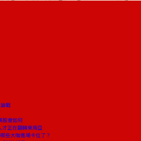
宿
險論戰
美股會如何
人才正在翻轉東南亞
，哪些大咖進場卡位了？