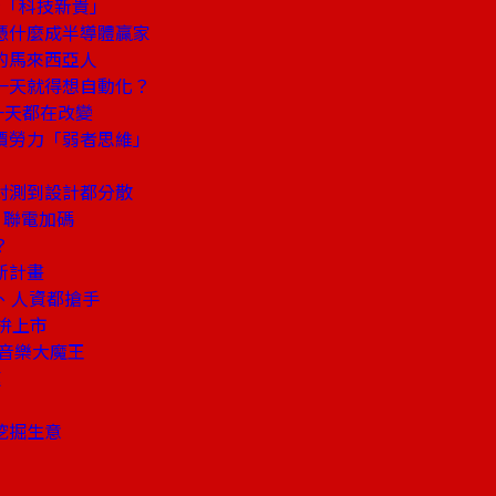
身「科技新貴」
憑什麼成半導體贏家
的馬來西亞人
一天就得想自動化？
一天都在改變
價勞力「弱者思維」
封測到設計都分散
、聯電加碼
？
新計畫
、人資都搶手
手拚上市
流音樂大魔王
速
挖掘生意