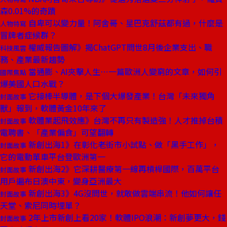
森0.01%的奇蹟
自卑可以變力量！阿舍哥、星巴克舒茲都有過，什麼是
人物特寫
冒牌者症候群？
權威報告圖解》揭ChatGPT問世8月後企業支出、職
科技風雲
務、產業最新趨勢
當通膨、AI夾擊人生⋯一篇歐洲人變窮的文章，如何引
國際焦點
爆美國人口水戰？
它接棒半導體，是下個大爆發產業！台灣「未來獨角
封面故事
獸」報到，軟體黃金10年來了
軟體業起飛效應》台灣不再只有製造強！人才推掉台積
封面故事
電聘書、「產業偏食」可望翻轉
新創出海1》在彰化老街市小試點、做「黑手工作」，
封面故事
它的電動單車平台登歐洲第一
新創出海2》它深耕醫療第一線再槓桿國際，百萬平台
封面故事
用戶遍布日澳中東，變身亞洲最大
新創出海3》4G沒問世，就敢做雲端串流！他如何讓任
封面故事
天堂、索尼同時埋單？
2年上市新創上看20家！軟體IPO浪潮：新創夢更大，錢
封面故事