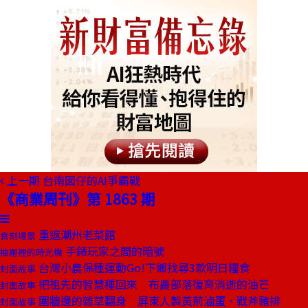
上一期
台南囡仔的AI爭霸戰
《商業周刊》第 1863 期
重返潮州老菜館
食刻場景
手錶玩家之間的暗號
抽屜裡的時光機
台灣小農保種運動Go!下鄉找尋3款明日糧食
封面故事
把祖先的智慧種回來 布農部落復育消逝的油芒
封面故事
圍牆邊的雜草翻身 屏東人製黃荊滷蛋、戰斧豬排
封面故事