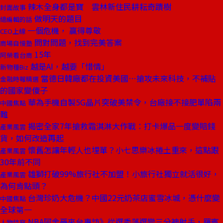
辣木全身都是寶 雲林新住民耕耘奇蹟樹
封面故事
做明天的題目
總編輯的話
一個危機， 贏得尊敬
CEO上線
問對問題，找到完美答案
商場自慢塾
15年
阿榮看台商
越是AI，越要「惜情」
新物種Biz
當德日韓廠都在投資美國⋯搶攻未來科技，不補貼
金融時報精選
的國家變傻子
華為手機自製5G晶片突破美禁令，台廠接不接肥單陷兩
中國焦點
難
揭密全家7年搶救霜淇淋大作戰：打卡爆品一度變賠錢
產業風雲
貨，如何改造再起
懷舊怎讓年輕人也埋單？小七思樂冰捲土重來，這點跟
產業風雲
30年前不同
雄獅打破99%旅行社不加盟！小旅行社獨立就活很好，
產業風雲
為何肯點頭？
台灣珍奶大危機？中國22元奶茶店蜜雪冰城，憑什麼變
中國焦點
全球第一
NBA阿舍哥來台專訪》從選秀落選變三分神射手，羅賓
人物特寫