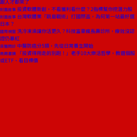
跟人才都來了
投資軟體新創，不看獲利看什麼？2指標幫你挖潛力股
封面故事
台灣軟體業「跳島戰術」打國際盃，為何第一站最好選
封面故事
日本？
洗冷凍澡讓你活更久？科技富豪瘋長壽診所，療效沒認
國際視窗
證仍暴紅
中醫防癌分5類，先從日常養生開始
良醫問診
「投資得用走的別跑！」老手10大樂活哲學，教選個股
商周書摘
或ETF、看目標價