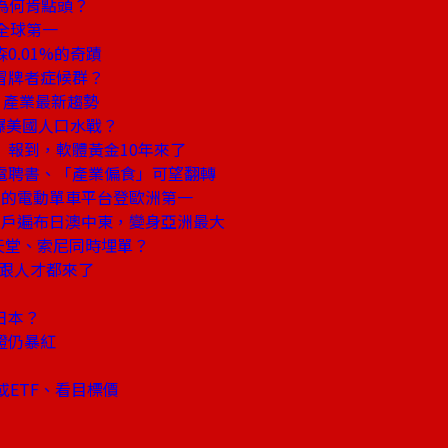
為何肯點頭？
全球第一
.01%的奇蹟
冒牌者症候群？
、產業最新趨勢
爆美國人口水戰？
報到，軟體黃金10年來了
電聘書、「產業偏食」可望翻轉
它的電動單車平台登歐洲第一
用戶遍布日澳中東，變身亞洲最大
天堂、索尼同時埋單？
錢跟人才都來了
日本？
證仍暴紅
ETF、看目標價