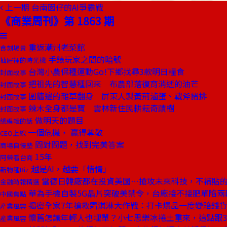
上一期
台南囡仔的AI爭霸戰
《商業周刊》第 1863 期
重返潮州老菜館
食刻場景
手錶玩家之間的暗號
抽屜裡的時光機
台灣小農保種運動Go!下鄉找尋3款明日糧食
封面故事
把祖先的智慧種回來 布農部落復育消逝的油芒
封面故事
圍牆邊的雜草翻身 屏東人製黃荊滷蛋、戰斧豬排
封面故事
辣木全身都是寶 雲林新住民耕耘奇蹟樹
封面故事
做明天的題目
總編輯的話
一個危機， 贏得尊敬
CEO上線
問對問題，找到完美答案
商場自慢塾
15年
阿榮看台商
越是AI，越要「惜情」
新物種Biz
當德日韓廠都在投資美國⋯搶攻未來科技，不補貼
金融時報精選
華為手機自製5G晶片突破美禁令，台廠接不接肥單陷兩
中國焦點
揭密全家7年搶救霜淇淋大作戰：打卡爆品一度變賠錢
產業風雲
懷舊怎讓年輕人也埋單？小七思樂冰捲土重來，這點跟3
產業風雲