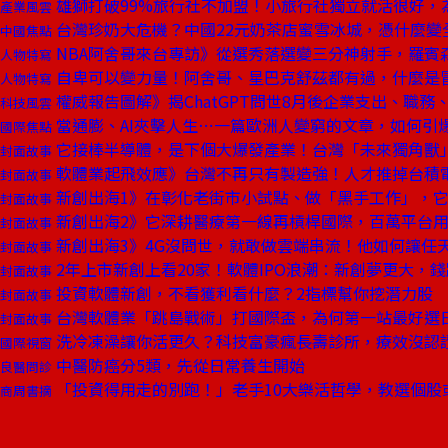
雄獅打破99%旅行社不加盟！小旅行社獨立就活很好，
產業風雲
台灣珍奶大危機？中國22元奶茶店蜜雪冰城，憑什麼變
中國焦點
NBA阿舍哥來台專訪》從選秀落選變三分神射手，羅賓森0
人物特寫
自卑可以變力量！阿舍哥、星巴克舒茲都有過，什麼是
人物特寫
權威報告圖解》揭ChatGPT問世8月後企業支出、職務
科技風雲
當通膨、AI夾擊人生⋯一篇歐洲人變窮的文章，如何引
國際焦點
它接棒半導體，是下個大爆發產業！台灣「未來獨角獸」
封面故事
軟體業起飛效應》台灣不再只有製造強！人才推掉台積
封面故事
新創出海1》在彰化老街市小試點、做「黑手工作」，
封面故事
新創出海2》它深耕醫療第一線再槓桿國際，百萬平台
封面故事
新創出海3》4G沒問世，就敢做雲端串流！他如何讓任
封面故事
2年上市新創上看20家！軟體IPO浪潮：新創夢更大，
封面故事
投資軟體新創，不看獲利看什麼？2指標幫你挖潛力股
封面故事
台灣軟體業「跳島戰術」打國際盃，為何第一站最好選
封面故事
洗冷凍澡讓你活更久？科技富豪瘋長壽診所，療效沒認
國際視窗
中醫防癌分5類，先從日常養生開始
良醫問診
「投資得用走的別跑！」老手10大樂活哲學，教選個股或
商周書摘