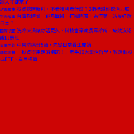
跟人才都來了
投資軟體新創，不看獲利看什麼？2指標幫你挖潛力股
封面故事
台灣軟體業「跳島戰術」打國際盃，為何第一站最好選
封面故事
日本？
洗冷凍澡讓你活更久？科技富豪瘋長壽診所，療效沒認
國際視窗
證仍暴紅
中醫防癌分5類，先從日常養生開始
良醫問診
「投資得用走的別跑！」老手10大樂活哲學，教選個股
商周書摘
或ETF、看目標價