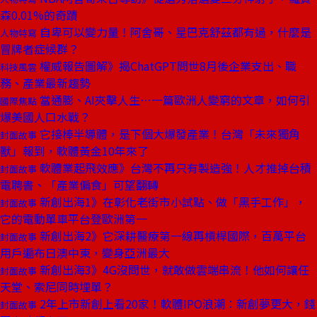
森0.01%的奇蹟
自卑可以變力量！阿舍哥、星巴克舒茲都有過，什麼是
人物特寫
冒牌者症候群？
權威報告圖解》揭ChatGPT問世8月後企業支出、職
科技風雲
務、產業最新趨勢
當通膨、AI夾擊人生⋯一篇歐洲人變窮的文章，如何引
國際焦點
爆美國人口水戰？
它接棒半導體，是下個大爆發產業！台灣「未來獨角
封面故事
獸」報到，軟體黃金10年來了
軟體業起飛效應》台灣不再只有製造強！人才推掉台積
封面故事
電聘書、「產業偏食」可望翻轉
新創出海1》在彰化老街市小試點、做「黑手工作」，
封面故事
它的電動單車平台登歐洲第一
新創出海2》它深耕醫療第一線再槓桿國際，百萬平台
封面故事
用戶遍布日澳中東，變身亞洲最大
新創出海3》4G沒問世，就敢做雲端串流！他如何讓任
封面故事
天堂、索尼同時埋單？
2年上市新創上看20家！軟體IPO浪潮：新創夢更大，錢
封面故事