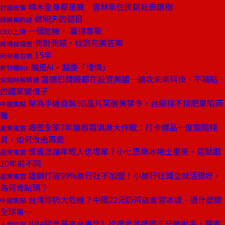
辣木全身都是寶 雲林新住民耕耘奇蹟樹
封面故事
做明天的題目
總編輯的話
一個危機， 贏得尊敬
CEO上線
問對問題，找到完美答案
商場自慢塾
15年
阿榮看台商
越是AI，越要「惜情」
新物種Biz
當德日韓廠都在投資美國⋯搶攻未來科技，不補貼
金融時報精選
的國家變傻子
華為手機自製5G晶片突破美禁令，台廠接不接肥單陷兩
中國焦點
難
揭密全家7年搶救霜淇淋大作戰：打卡爆品一度變賠錢
產業風雲
貨，如何改造再起
懷舊怎讓年輕人也埋單？小七思樂冰捲土重來，這點跟
產業風雲
30年前不同
雄獅打破99%旅行社不加盟！小旅行社獨立就活很好，
產業風雲
為何肯點頭？
台灣珍奶大危機？中國22元奶茶店蜜雪冰城，憑什麼變
中國焦點
全球第一
NBA阿舍哥來台專訪》從選秀落選變三分神射手，羅賓
人物特寫