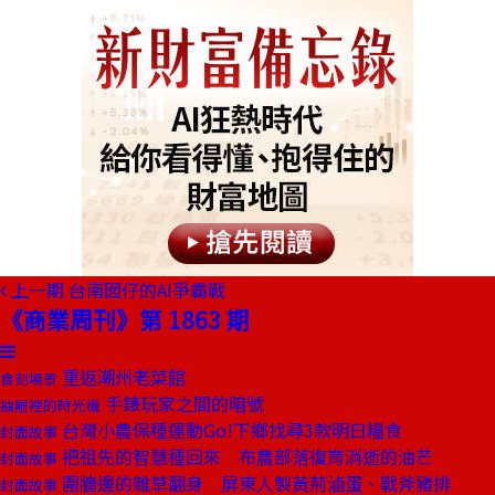
上一期
台南囡仔的AI爭霸戰
《商業周刊》第 1863 期
重返潮州老菜館
食刻場景
手錶玩家之間的暗號
抽屜裡的時光機
台灣小農保種運動Go!下鄉找尋3款明日糧食
封面故事
把祖先的智慧種回來 布農部落復育消逝的油芒
封面故事
圍牆邊的雜草翻身 屏東人製黃荊滷蛋、戰斧豬排
封面故事