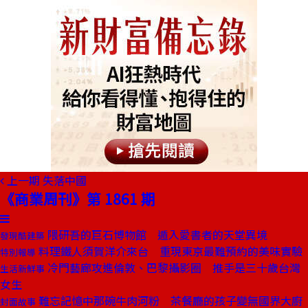
上一期
失落中國
《商業周刊》第 1861 期
隈研吾的巨石博物館 遁入愛書者的天堂異境
發現酷建築
料理鐵人須賀洋介來台 重現東京最難預約的美味實驗
特別報導
冷門藝廊攻進倫敦、巴黎攝影圈 推手是三十歲台灣
生活新鮮事
女生
難忘記憶中那碗牛肉河粉 茶餐廳的孩子變無國界大廚
封面故事