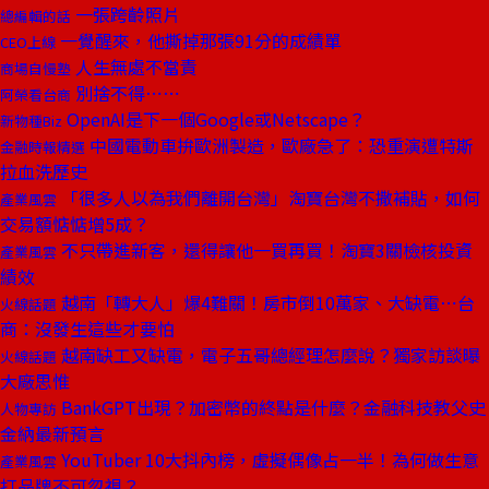
一張跨齡照片
總編輯的話
一覺醒來，他撕掉那張91分的成績單
CEO上線
人生無處不當責
商場自慢塾
別捨不得⋯⋯
阿榮看台商
OpenAI是下一個Google或Netscape？
新物種Biz
中國電動車拚歐洲製造，歐廠急了：恐重演遭特斯
金融時報精選
拉血洗歷史
「很多人以為我們離開台灣」淘寶台灣不撒補貼，如何
產業風雲
交易額惦惦增5成？
不只帶進新客，還得讓他一買再買！淘寶3關檢核投資
產業風雲
績效
越南「轉大人」爆4難關！房市倒10萬家、大缺電⋯台
火線話題
商：沒發生這些才要怕
越南缺工又缺電，電子五哥總經理怎麼說？獨家訪談曝
火線話題
大廠思惟
BankGPT出現？加密幣的終點是什麼？金融科技教父史
人物專訪
金納最新預言
YouTuber 10大抖內榜，虛擬偶像占一半！為何做生意
產業風雲
打品牌不可忽視？