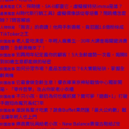
CK、保時捷、SK-II都要它，虛擬模特兒imma是誰？
產業風雲
AI時代新行銷工具》虛擬偶像該從零培養？鬧跳槽怎麼
產業風雲
辦？7問答解惑
「無言」的奇蹟！他用手剝香蕉，竟狂圈1.6億粉絲成
人物特寫
TikToker之王
老人愛吃漢堡、年輕人瘋養生⋯30年大調查揭關鍵消費
封面故事
趨勢：全齡商機來了！
別再用年紀定義你的顧客！5大全齡趨勢一次看，揭開8
封面故事
到80歲生意都能做的秘密
如何分眾市場？產品怎麼定位？6大實戰秘訣，掌握全
封面故事
齡商機
它最會做全齡生意！優衣庫東京神秘戰情中心獨家開
封面故事
箱，「零件哲學」攻占你家老小衣櫃
不只小孩、爺奶為何也瘋抓寶？寶可夢「遊戲+1」打破
封面故事
手遊短命魔咒長紅7年
誰說長輩才吃素？蔬食Buffet果然匯「最大公約數」戰
封面故事
法讓年輕人也上門
樂高賣玩具給老小孩、New Balance賣復古鞋給Z世
封面故事