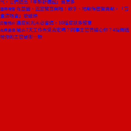
代，它們踏出「年齡舒適圈」賣更多
在墓園、溫室驚喜開唱！歌手、地點保密變賣點，「盲
國際視窗
盒演唱會」搶破頭
癌症前兆未必會痛，10種症狀多留意
良醫問診
過去7天工作有受肯定嗎？同事主管曾關心你？4提問透
商周書摘
視你的主管是哪一類