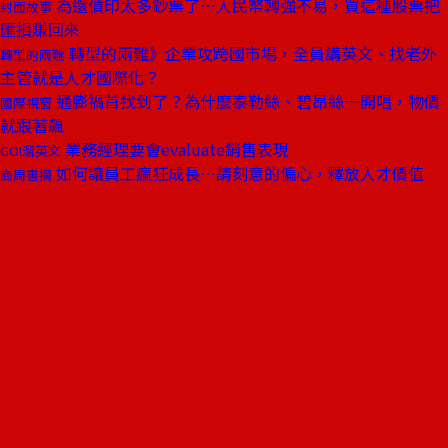
為還債印太多鈔票了⋯人民幣轉強不易，買這種股票把
封面故事
匯損賺回來
轉型的兩難》企業攻跨國市場，全員講英文、找老外
轉型的兩難
主管就是人才國際化？
通膨禍首找到了？為什麼泰勒絲、碧昂絲一開唱，物價
國際視窗
就跟著飆
業務經理要會evaluate銷售表現
GO!溜英文
如何讓員工瘋狂成長⋯請刻意的偏心，釋放人才價值
商周書摘