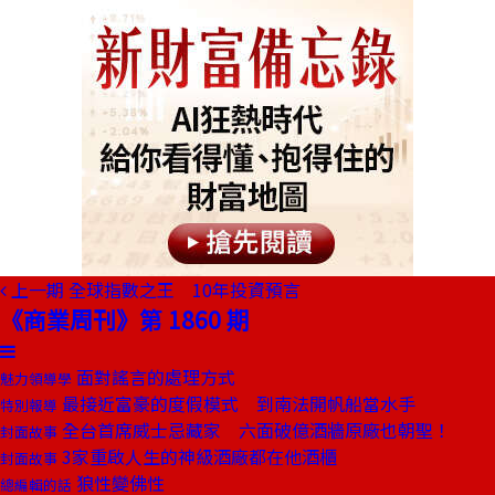
上一期
全球指數之王 10年投資預言
《商業周刊》第 1860 期
面對謠言的處理方式
魅力領導學
最接近富豪的度假模式 到南法開帆船當水手
特別報導
全台首席威士忌藏家 六面破億酒牆原廠也朝聖！
封面故事
3家重啟人生的神級酒廠都在他酒櫃
封面故事
狼性變佛性
總編輯的話