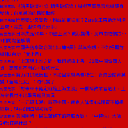
《暗黑破壞神4》銷售破紀錄！遊戲巨頭暴雪危機翻身
國際焦點
秘訣：向罵最凶的鐵粉取經
門市變少又變貴，粉絲卻更埋單？Zara女王帶動淨利增
國際焦點
五成，竟靠「跟快時尚分手」
日本失落30年，中國上演？戰狼變佛、房市崩物價跌⋯
封面故事
3相同點全解讀
中國失落牽動台灣出口連9黑》與其抱怨，不如把握危
封面故事
機練3內功「度小月」
「上班與上進之間，我們選擇上香」30歲中國電商人
封面故事
資：高薪也不開心，我修行去
努力打拚繳房租，不如回家爸媽包吃住！香港公關菁英
封面故事
變「全職兒女」：時代變了
「對未來不確定就是上海主流」一個補教業者道出，上
封面故事
海家長付不出學費返貧實況
「一元退市潮」籠罩中國⋯南京人降價4成還賣不掉學
封面故事
區房：現在6個口袋被掏空
美國圍堵、民生蕭條下的陸股異數，「中特估」大漲
封面故事
24%在熱什麼？