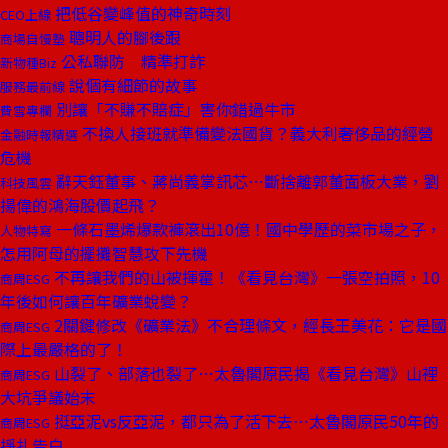
把低谷變峰值的神奇時刻
CEO上線
聰明人的腳後跟
商場自慢塾
公私聯防 精準打詐
新物種Biz
說個有細節的故事
服務最前線
別讓「不賺不賠症」害你錯過牛市
費雪專欄
不換人接班就準備變法國貨？義大利奢侈品的經營
金融時報精選
危機
辭天鈺董事、蔣尚義掌訊芯⋯斷捨離郭董面板大業，劉
科技風雲
揚偉的鴻海股價起飛？
一條石墨烯爆款褲滾出10億！國中學歷的菜市場之子，
人物特寫
怎用阿母的擺攤智慧攻下先機
不再讓我們的山被揮霍！《看見台灣》一張空拍照，10
商周ESG
年後如何讓百年礦業蛻變？
2關鍵修改《礦業法》不合理條文，經長王美花：它是國
商周ESG
際上最嚴格的了！
山裂了、部落也裂了⋯太魯閣原民揭《看見台灣》山裡
商周ESG
大坑爭議始末
挺亞泥vs反亞泥，都只為了活下去⋯太魯閣原民50年的
商周ESG
掙扎告白