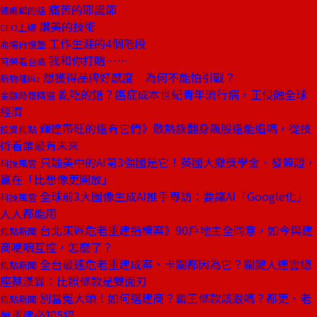
痛苦的耶誕節
總編輯的話
讚美的技術
CEO上線
工作生涯的4個階段
商場自慢塾
我和你打賭……
阿榮看台商
想獲得品牌好感度 為何不能怕引戰？
新物種Biz
亂吃的錯？癌症成本世紀青年流行病，正侵蝕全球
金融時報精選
經濟
輝達帶旺的還有它們》散熱族翻身飆股還能追嗎，從技
投資焦點
術看誰最有未來
只輸美中的AI第3強國是它！英國大撒獎學金、發簽證，
科技風雲
贏在「比想像更開放」
全球前3大圖像生成AI推手專訪：要讓AI「Google化」
科技風雲
人人都能用
台北東區危老重建指標案》90戶地主全同意，如今與建
焦點新聞
商哽咽互控，怎麼了？
全台最速危老重建成案、卡關都因為它？關鍵人連雲總
焦點新聞
座蔡漢霖：比照條款是雙面刃
別當冤大頭！如何選建商？霸王條款該跟嗎？都更、老
焦點新聞
屋重建必知5招