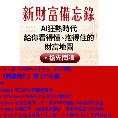
上一期
下個零售之王誕生 超級藥局
《商業周刊》第 1859 期
夏日綠竹筍甜蝦飯湯
食刻場景
拍賣天價骨董錶的罪與罰
抽屜裡的時光機
這裡就是肉世代！漫步BBQ國度探索燒烤的奧義
特別報導
中東王室、強尼戴普都愛 豪宅奢石風吹進台灣
特別報導
打破舞者禁忌登山充電 從泥裡生出來的雲門鄭宗龍
封面故事