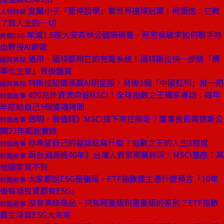
宜蘭小子「暫停哲學」奪世界撞球冠軍！柯秉逸：它教
人物特寫
了我人生的一切
年減1.6座大安森林公園吸碳量，旺宏吳敏求如何聯手熱
商周ESG
血教授AI節電
通用、福特都用它的充電系統！揭特斯拉快一步賺「標
國際焦點
準化生意」背後盤算
特斯拉股價漲贏AI明星股，背後3個「中國紅利」推一把
國際焦點
400兆外資流向看MSCI！全球指數之王獨家專訪：每年
封面故事
年底給自己5個靈魂拷問
透明，最值錢》MSCI接下來往哪走？董事長費南德斯公
封面故事
開27年崛起實錄
你希望自己的墓誌銘寫什麼？指數之王的人生3態度
封面故事
與台淵源逾40年》台灣人對家鄉羈絆深！MSCI董座：其
封面故事
他國家見不到
大家都說ESG是騙局，ETF指數霸主憑什麼預言「10年
封面故事
後每項投資都有ESG」
沒有漂綠商品，只有輕量版和重量版的差別？ETF指數
封面故事
霸主深談ESG大未來