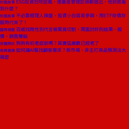
ESG投資狂吹逆風，連基金管理巨頭都退出，他到底看
封面故事
到什麼？
不必靠經理人操盤、投資小白容易參與，用ETF存債存
封面故事
股時代來了！
百威找跨性別代言被罵竟切割，兩面討好的結果⋯股
國際視窗
價、銷售雙輸
狗狗有初老症狀嗎？其實這歲數已經老了
良醫問診
如何讓AI幫找顧客需求？新市場、非主打商品預測法大
商周書摘
揭密