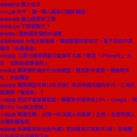
膽大包天
總編輯的話
吹牛，讓一個人離自己越來越遠
CEO上線
廬山煙雨浙江潮
商場自慢塾
不想被取代？
阿榮看台商
面對國家級的AI落差
新物種Biz
台灣太陽能廠、瑞典獸醫院都有它，看不見的中資
金融時報精選
暗流「私募基金」
11萬元蘋果頭盔只能做平凡事？庫克「iPhone化」大
科技風雲
計：找到創造價值的人
蘋果慢好幾步仍炒熱頭盔！狠甩對手竟靠一個過時文
科技風雲
化：先做再說
蘋果頭盔布局10年背後》崇尚快速試錯的年代，它為何
科技風雲
還選擇「慢慢來」？
把性平當業績追蹤，賺贏對手機率多15％，Google、微
火線話題
軟#MeToo後怎麼做？
職場性騷，台灣一年26萬人的惡夢！企業、主管到個人
火線話題
必讀防護指南
吳東進丟新光金內幕》支持度竟只有對手1成！忽視散
焦點新聞
戶的國王如何被趕下台