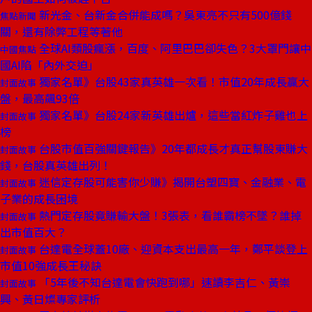
新光金、台新金合併能成嗎？吳東亮不只有500億錢
焦點新聞
關，還有除弊工程等著他
全球AI類股瘋漲，百度、阿里巴巴卻失色？3大罩門讓中
中國焦點
國AI陷「內外交迫」
獨家名單》台股43家真英雄一次看！市值20年成長贏大
封面故事
盤，最高飆93倍
獨家名單》台股24家新英雄出爐，這些當紅炸子雞也上
封面故事
榜
台股市值百強關鍵報告》20年都成長才真正幫股東賺大
封面故事
錢，台股真英雄出列！
迷信定存股可能害你少賺》揭開台塑四寶、金融業、電
封面故事
子業的成長困境
熱門定存股竟賺輸大盤！3張表，看誰霸榜不墜？誰掉
封面故事
出市值百大？
台達電全球蓋10廠、迎資本支出最高一年，鄭平談登上
封面故事
市值10強成長王秘訣
「5年後不知台達電會快跑到哪」速讀李吉仁、黃崇
封面故事
興、黃日燦專家評析