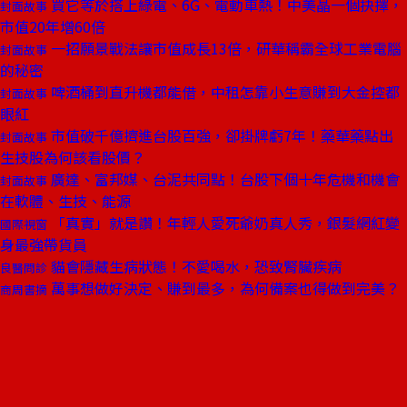
買它等於搭上綠電、6G、電動車熱！中美晶一個抉擇，
封面故事
市值20年增60倍
一招願景戰法讓市值成長13倍，研華稱霸全球工業電腦
封面故事
的秘密
啤酒桶到直升機都能借，中租怎靠小生意賺到大金控都
封面故事
眼紅
市值破千億擠進台股百強，卻掛牌虧7年！藥華藥點出
封面故事
生技股為何該看股價？
廣達、富邦媒、台泥共同點！台股下個十年危機和機會
封面故事
在軟體、生技、能源
「真實」就是讚！年輕人愛死爺奶真人秀，銀髮網紅變
國際視窗
身最強帶貨員
貓會隱藏生病狀態！不愛喝水，恐致腎臟疾病
良醫問診
萬事想做好決定、賺到最多，為何備案也得做到完美？
商周書摘