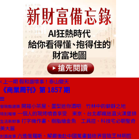
上一期
假和諧壞事！泰山變天
《商業周刊》第 1857 期
開箱小茶屋、蛋型迷你酒吧 竹林中的僻靜之地
發現酷建築
一個人的現烤噴香享受 東京、台北都瘋迷直火漢堡排
特別報導
打字機作畫、樹脂繪金魚 工具控、科技宅必朝聖奇
生活新鮮事
美大展
六進俄羅斯、解嚴後赴中國蒐畫藝術界冒險王林明哲
封面故事