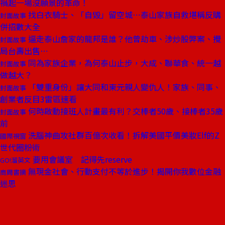
禍起一場沒願景的革命！
找白衣騎士、「自毀」留空城⋯泰山家族自救堪稱反購
封面故事
併招數大全
逼走泰山詹家的龍邦是誰？他曾劫車、涉炒股弊案、攪
封面故事
局台壽出售⋯
同為家族企業，為何泰山止步，大成、聯華食、統一越
封面故事
做越大？
「雙重身份」讓大同和東元親人變仇人！家族、同事、
封面故事
創業者反目3雷區速看
何時啟動接班人計畫最有利？交棒者50歲、接棒者35歲
封面故事
前
洗腦神曲攻社群百億次收看！拆解美國平價美妝Elf的Z
國際視窗
世代圈粉術
要用會議室 記得先reserve
GO!溜英文
無現金社會、行動支付不等於進步！揭開你我數位金融
商周書摘
迷思