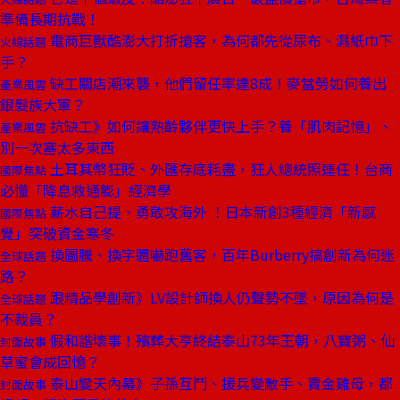
準備長期抗戰！
電商巨獸酷澎大打折搶客，為何都先從尿布、濕紙巾下
火線話題
手？
缺工關店潮來襲，他們留任率達8成！麥當勞如何養出
產業風雲
銀髮族大軍？
抗缺工》如何讓熟齡夥伴更快上手？養「肌肉記憶」、
產業風雲
別一次塞太多東西
土耳其幣狂貶、外匯存底耗盡，狂人總統照連任！台商
國際焦點
必懂「降息救通膨」經濟學
薪水自己提、勇敢攻海外 ！日本新創3種經濟「新感
國際焦點
覺」突破資金寒冬
換圖騰、換字體嚇跑舊客，百年Burberry搞創新為何迷
全球話題
路？
跟精品學創新》LV設計師換人仍聲勢不墜，原因為何是
全球話題
不裁員？
假和諧壞事！殯葬大亨終結泰山73年王朝，八寶粥、仙
封面故事
草蜜會成回憶？
泰山變天內幕》子孫互鬥、援兵變敵手、賣金雞母，都
封面故事