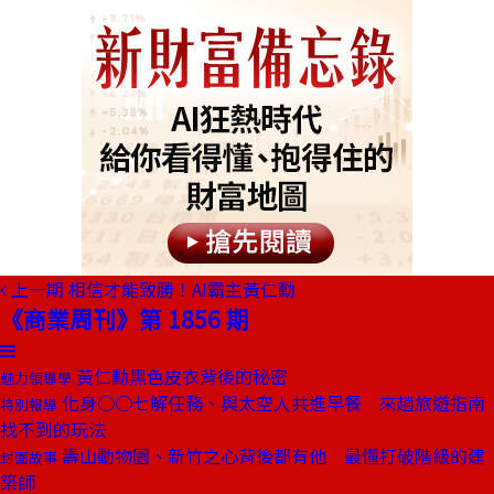
上一期
相信才能致勝！AI霸主黃仁勳
《商業周刊》第 1856 期
黃仁勳黑色皮衣背後的秘密
魅力領導學
化身○○七解任務、與太空人共進早餐 來趟旅遊指南
特別報導
找不到的玩法
壽山動物園、新竹之心背後都有他 最懂打破階級的建
封面故事
築師